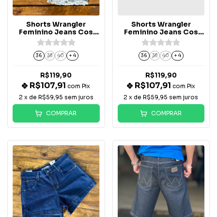
Shorts Wrangler
Shorts Wrangler
Feminino Jeans Cos
Feminino Jeans Cos
Alto - WF6558
Alto - WF6559
36
38
40
+ 4
36
38
40
+ 4
R$119,90
R$119,90
R$107,91
R$107,91
com
Pix
com
Pix
2
x de
R$59,95
sem juros
2
x de
R$59,95
sem juros
COMPRAR
COMPRAR