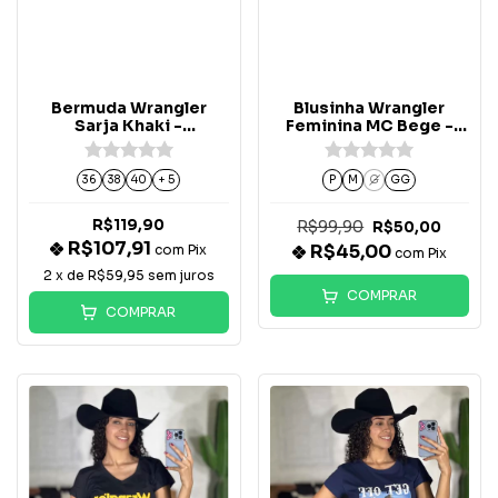
Bermuda Wrangler
Blusinha Wrangler
Sarja Khaki -
Feminina MC Bege -
WM6401KA
WF803AR
36
38
40
+ 5
P
M
G
GG
R$119,90
R$99,90
R$50,00
R$107,91
R$45,00
com
Pix
com
Pix
2
x de
R$59,95
sem juros
COMPRAR
COMPRAR