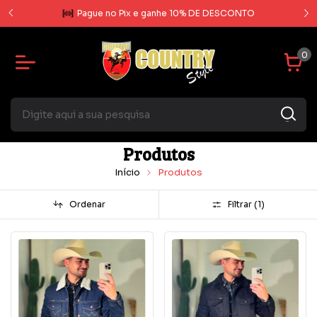
O
Enviamos para TODO O BRASIL
0
Produtos
Início
Produtos
Ordenar
Filtrar (
1
)