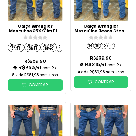
Calça Wrangler
Calça Wrangler
Masculina 25X Slim Fit-
Masculina Jeans Stone
25MW0236
- WM1223UN
USA 27 /
USA 29
USA 30
+
36
38
40
+ 4
BR 36
/ BR 38
/ BR40
4
R$239,90
R$259,90
R$215,91
com
Pix
R$233,91
com
Pix
4
x de
R$59,98
sem juros
5
x de
R$51,98
sem juros
COMPRAR
COMPRAR