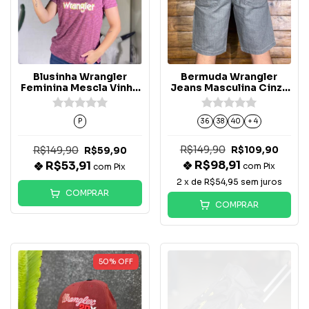
Blusinha Wrangler
Bermuda Wrangler
Feminina Mescla Vinho
Jeans Masculina Cinza
- WF8008VI
- WM63M68RT
P
36
38
40
+ 4
R$149,90
R$149,90
R$109,90
R$59,90
R$98,91
R$53,91
com
Pix
com
Pix
2
x de
R$54,95
sem juros
COMPRAR
COMPRAR
50
%
OFF