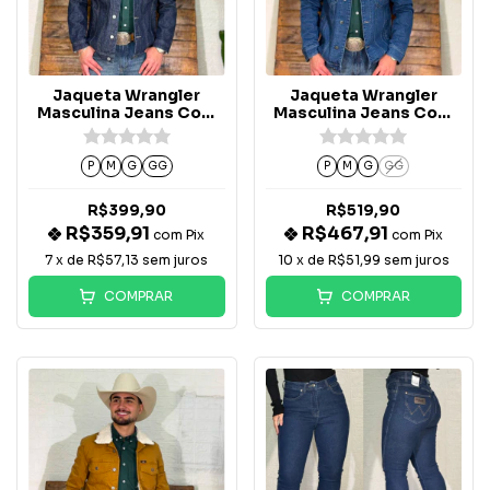
Jaqueta Wrangler
Jaqueta Wrangler
Masculina Jeans Com
Masculina Jeans Com
Forro de Flanela -
Forro de Flanela -
WM9778
WM9788
P
M
G
GG
P
M
G
GG
R$399,90
R$519,90
R$359,91
R$467,91
com
Pix
com
Pix
7
x de
R$57,13
sem juros
10
x de
R$51,99
sem juros
COMPRAR
COMPRAR