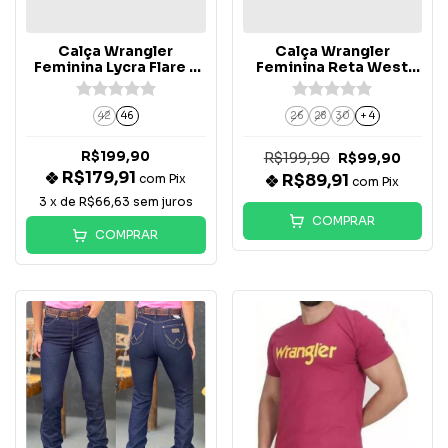
Calça Wrangler
Calça Wrangler
Feminina Lycra Flare -
Feminina Reta West
18M4C2P60
Fashion Branca -
WFM1PW60
42
46
26
28
30
+ 4
R$199,90
R$199,90
R$99,90
R$179,91
R$89,91
com
Pix
com
Pix
3
x de
R$66,63
sem juros
COMPRAR
COMPRAR