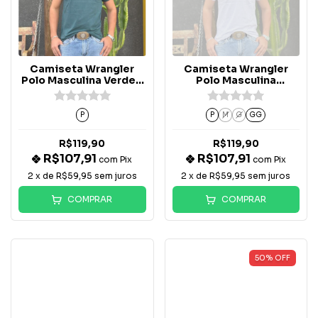
Camiseta Wrangler
Camiseta Wrangler
Polo Masculina Verde -
Polo Masculina
WM9051MU
Branca/Azul -
WM9051BR
P
P
M
G
GG
R$119,90
R$119,90
R$107,91
R$107,91
com
Pix
com
Pix
2
x de
R$59,95
sem juros
2
x de
R$59,95
sem juros
COMPRAR
COMPRAR
50
%
OFF