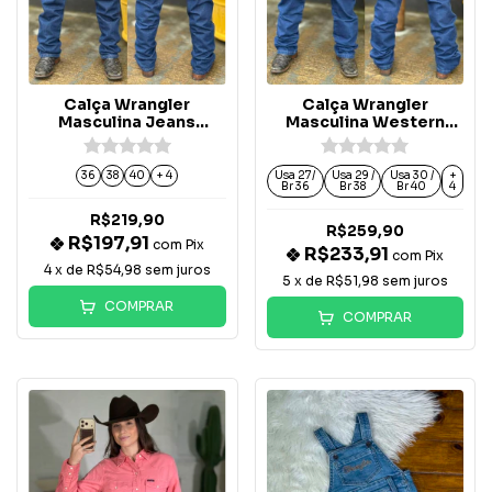
Calça Wrangler
Calça Wrangler
Masculina Jeans
Masculina Western
Amaciada -WM1318
Cowboy - 13MWZDD36
36
38
40
+ 4
Usa 27/
Usa 29 /
Usa 30 /
+
Br 36
Br 38
Br 40
4
R$219,90
R$259,90
R$197,91
com
Pix
R$233,91
com
Pix
4
x de
R$54,98
sem juros
5
x de
R$51,98
sem juros
COMPRAR
COMPRAR