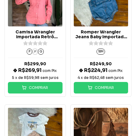
Camisa Wrangler
Romper Wrangler
Importada Retrô
Jeans Baby Importado
Feminina Jeans Rosa
- CARE307
P
M
G
18M
R$299,90
R$249,90
R$269,91
R$224,91
com
Pix
com
Pix
5
x de
R$59,98
sem juros
4
x de
R$62,48
sem juros
COMPRAR
COMPRAR