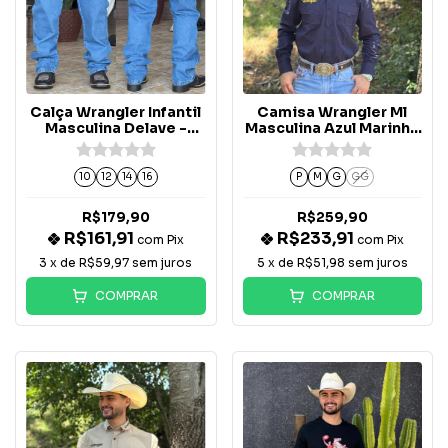
Calça Wrangler Infantil
Camisa Wrangler Ml
Masculina Delave -
Masculina Azul Marinho
13MWJGKUN
- WW251MA
10
12
14
16
P
M
G
GG
R$179,90
R$259,90
R$161,91
R$233,91
com
Pix
com
Pix
3
x de
R$59,97
sem juros
5
x de
R$51,98
sem juros
COMPRAR
COMPRAR