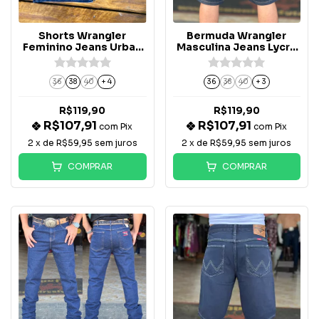
Shorts Wrangler
Bermuda Wrangler
Feminino Jeans Urban
Masculina Jeans Lycra
Retro - WF6008
Cody - WM6210
36
38
40
+ 4
36
38
40
+ 3
R$119,90
R$119,90
R$107,91
R$107,91
com
Pix
com
Pix
2
x de
R$59,95
sem juros
2
x de
R$59,95
sem juros
COMPRAR
COMPRAR