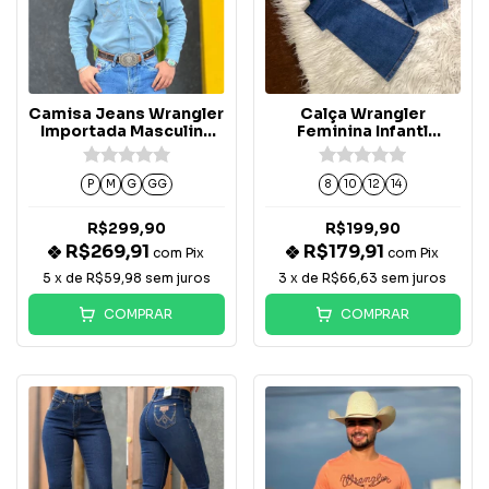
Camisa Jeans Wrangler
Calça Wrangler
Importada Masculina
Feminina Infantl
Delave - WM9812
WF2203UN
P
M
G
GG
8
10
12
14
R$299,90
R$199,90
R$269,91
R$179,91
com
Pix
com
Pix
5
x de
R$59,98
sem juros
3
x de
R$66,63
sem juros
COMPRAR
COMPRAR