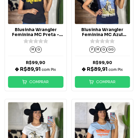
Blusinha Wrangler
Blusinha Wrangler
Feminina MC Preta -
Feminina MC Azul
WF8500PR
Marinho - WF8037MA
M
G
P
M
G
GG
R$99,90
R$99,90
R$89,91
R$89,91
com
Pix
com
Pix
COMPRAR
COMPRAR