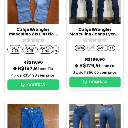
Calça Wrangler
Calça Wrangler
Masculina 21x Elastic -
Masculina Jeans Lycra -
21X44GK36
WM1403UN
Usa 27 /
Usa 29 /
Usa 30 /
+
28/38
30/40
32/42
+ 3
Br 36
Br 38
Br 40
4
R$199,90
R$219,90
R$179,91
com
Pix
R$197,91
com
Pix
3
x de
R$66,63
sem juros
4
x de
R$54,98
sem juros
COMPRAR
COMPRAR