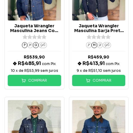
Jaqueta Wrangler
Jaqueta Wrangler
Masculina Jeans Com
Masculina Sarja Preta
Forro de Pelo -
Com Forro - WM9781
WM9786
P
M
G
GG
P
M
G
GG
R$539,90
R$459,90
R$485,91
R$413,91
com
Pix
com
Pix
10
x de
R$53,99
sem juros
9
x de
R$51,10
sem juros
COMPRAR
COMPRAR