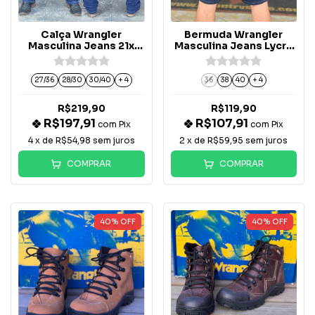
Calça Wrangler
Bermuda Wrangler
Masculina Jeans 21x
Masculina Jeans Lycra
Elastic - 21X44DD36
Slin Red Tag -
WM61503RT
27/36
28/30
30/40
+ 4
36
38
40
+ 4
R$219,90
R$119,90
R$197,91
R$107,91
com
Pix
com
Pix
4
x de
R$54,98
sem juros
2
x de
R$59,95
sem juros
COMPRAR
COMPRAR
40
%
OFF
40
%
OFF