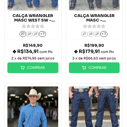
CALÇA WRANGLER
CALÇA WRANGLER
MASC WEST SW -
MASC -
17MOPDDB3
13MWZKM36UN
27
28
29
+ 7
27
28
29
+ 7
R$149,90
R$199,90
R$134,91
R$179,91
com
Pix
com
Pix
2
x de
R$74,95
sem juros
3
x de
R$66,63
sem juros
COMPRAR
COMPRAR