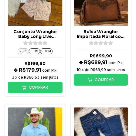
Conjunto Wrangler
Bolsa Wrangler
Baby Long Live
Importada Floral com
Cowboys -100364
Franjas
3-6M
6-9M
9-12M
R$699,90
R$629,91
com
Pix
R$199,90
R$179,91
10
x de
R$69,99
sem juros
com
Pix
3
x de
R$66,63
sem juros
COMPRAR
COMPRAR