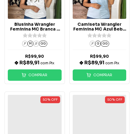
Blusinha Wrangler
Camiseta Wrangler
Feminina MC Branca -
Feminina MC Azul Bebe
WF8038
- WF8040AB
P
M
G
GG
P
G
GG
R$99,90
R$99,90
R$89,91
R$89,91
com
Pix
com
Pix
COMPRAR
COMPRAR
50
%
OFF
50
%
OFF