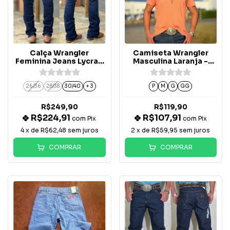
Calça Wrangler
Camiseta Wrangler
Feminina Jeans Lycra -
Masculina Laranja -
09MWZDY32UN
WM5767SL
26/36
28/38
30/40
+ 3
P
M
G
GG
R$249,90
R$119,90
R$224,91
R$107,91
com
Pix
com
Pix
4
x de
R$62,48
sem juros
2
x de
R$59,95
sem juros
COMPRAR
COMPRAR