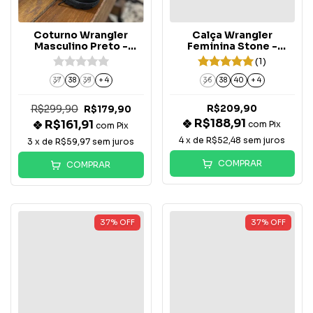
Coturno Wrangler
Calça Wrangler
Masculino Preto -
Feminina Stone -
WM91TN
WF2042
(1)
37
38
39
+ 4
36
38
40
+ 4
R$299,90
R$209,90
R$179,90
R$188,91
R$161,91
com
Pix
com
Pix
4
x de
R$52,48
sem juros
3
x de
R$59,97
sem juros
COMPRAR
COMPRAR
37
%
OFF
37
%
OFF