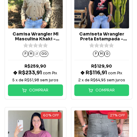
Camisa Wrangler Ml
Camiseta Wrangler
Masculina Khaki -
Preta Estampada -
WW251KA
WM5755PR
P
M
G
GG
P
M
G
R$259,90
R$129,90
R$233,91
R$116,91
com
Pix
com
Pix
5
x de
R$51,98
sem juros
2
x de
R$64,95
sem juros
COMPRAR
COMPRAR
60
%
OFF
27
%
OFF