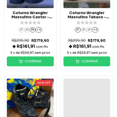
Coturno Wrangler
Coturno Wrangler
Masculino Castor -
Masculino Tabaco -
WM93TN
WM92TN
37
38
39
+ 4
37
38
39
+ 4
R$299,90
R$299,90
R$179,90
R$179,90
R$161,91
R$161,91
com
Pix
com
Pix
3
x de
R$59,97
sem juros
3
x de
R$59,97
sem juros
COMPRAR
COMPRAR
40
%
OFF