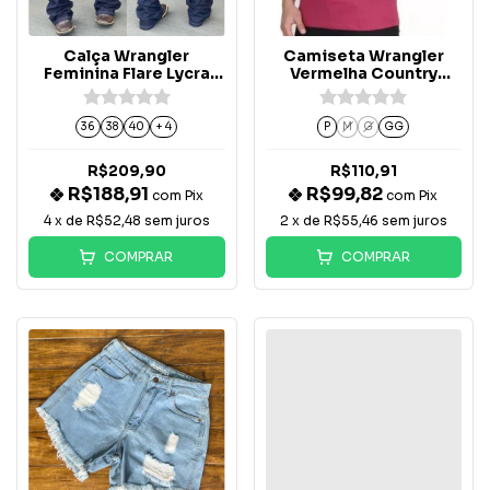
Calça Wrangler
Camiseta Wrangler
Feminina Flare Lycra
Vermelha Country
Amaciada - WF2041
Original 100% Algodão
36
38
40
+ 4
P
M
G
GG
R$209,90
R$110,91
R$188,91
R$99,82
com
Pix
com
Pix
4
x de
R$52,48
sem juros
2
x de
R$55,46
sem juros
COMPRAR
COMPRAR