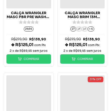
CALÇA WRANGLER
CALÇA WRANGLER
MASC PBR PRE WASHED
MASC BRIM 13M
- 26P480236
WESTERN -
13MWZTN36KA
29/36
27
29
30
+ 6
R$219,90
R$219,90
R$138,90
R$138,90
R$125,01
R$125,01
com
Pix
com
Pix
2
x de
R$69,45
sem juros
2
x de
R$69,45
sem juros
COMPRAR
COMPRAR
31
%
OFF