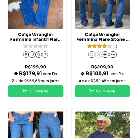
Calça Wrangler
Calça Wrangler
Feminina Infantil Flare
Feminina Flare Stone -
Lycra - WF2202UN
WF2039
(1)
8
10
12
14
36
38
40
+ 4
R$199,90
R$209,90
R$179,91
R$188,91
com
Pix
com
Pix
3
x de
R$66,63
sem juros
4
x de
R$52,48
sem juros
COMPRAR
COMPRAR