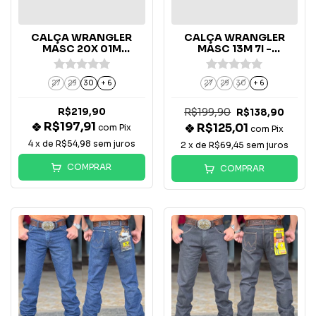
CALÇA WRANGLER
CALÇA WRANGLER
MASC 20X 01M
MASC 13M 7I -
COMPET -
13MCBPR36
01MWXPW37UN
27
29
30
+ 6
27
29
30
+ 6
R$219,90
R$199,90
R$138,90
R$197,91
R$125,01
com
Pix
com
Pix
4
x de
R$54,98
sem juros
2
x de
R$69,45
sem juros
COMPRAR
COMPRAR