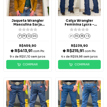
Jaqueta Wrangler
Calça Wrangler
Masculina Sarja
Feminina Lycra -
Caramelo Com Forro -
WF2067
WM9780
P
M
G
GG
34
36
38
+ 5
R$459,90
R$239,90
R$413,91
R$215,91
com
Pix
com
Pix
9
x de
R$51,10
sem juros
4
x de
R$59,98
sem juros
COMPRAR
COMPRAR