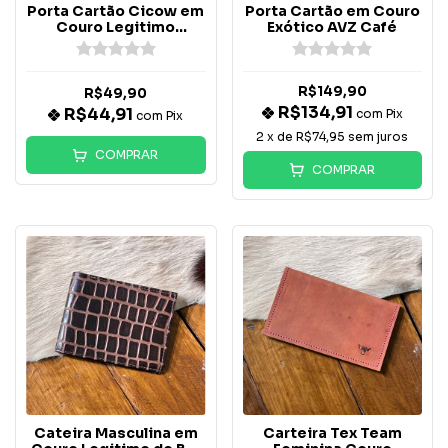
Porta Cartão Cicow em
Porta Cartão em Couro
Couro Legitimo
Exótico AVZ Café
Gravado JCR
R$149,90
R$49,90
R$134,91
R$44,91
com
Pix
com
Pix
2
x de
R$74,95
sem juros
COMPRAR
COMPRAR
Cateira Masculina em
Carteira Tex Team