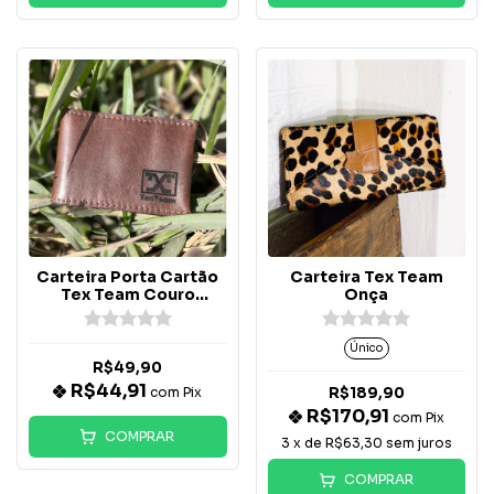
Carteira Porta Cartão
Carteira Tex Team
Tex Team Couro
Onça
Legítimo Marrom
Único
R$49,90
R$44,91
com
Pix
R$189,90
R$170,91
com
Pix
COMPRAR
3
x de
R$63,30
sem juros
COMPRAR