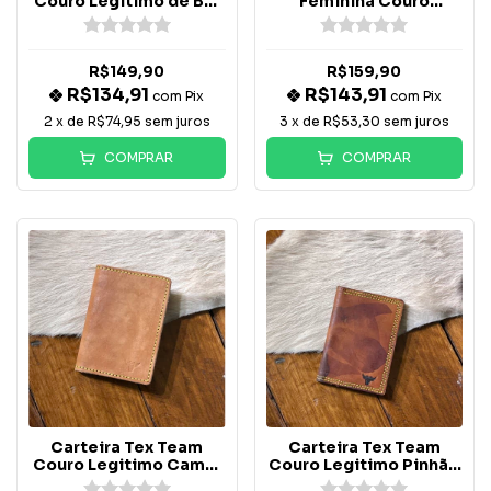
Couro Legitimo de Boi
Feminina Couro
Gravada - Café
Legitimo Costura Rosa
R$149,90
R$159,90
R$134,91
R$143,91
com
Pix
com
Pix
2
x de
R$74,95
sem juros
3
x de
R$53,30
sem juros
COMPRAR
COMPRAR
Carteira Tex Team
Carteira Tex Team
Couro Legitimo Camel
Couro Legitimo Pinhão
com Costura Verde
com Costura Verde