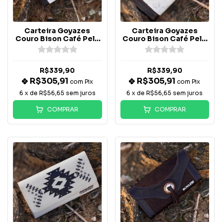
Carteira Goyazes
Carteira Goyazes
Couro Bison Café Pelo
Couro Bison Café Pelo
Manchado - C-2630
Marrom e Off - C-2630
R$339,90
R$339,90
R$305,91
R$305,91
com
Pix
com
Pix
6
x de
R$56,65
sem juros
6
x de
R$56,65
sem juros
COMPRAR
COMPRAR