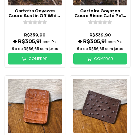
Carteira Goyazes
Carteira Goyazes
Couro Austin Off White
Couro Bison Café Pelo
- C-2627
- C-2630
R$339,90
R$339,90
R$305,91
R$305,91
com
Pix
com
Pix
6
x de
R$56,65
sem juros
6
x de
R$56,65
sem juros
COMPRAR
COMPRAR