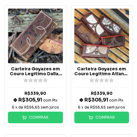
Carteira Goyazes em
Carteira Goyazes em
Couro Legitimo Dallas
Couro Legitimo Atlanta
Ocre - C-2517
Caramelo Com Pelo
Bovino - C-2518
R$339,90
R$339,90
R$305,91
R$305,91
com
Pix
com
Pix
6
x de
R$56,65
sem juros
6
x de
R$56,65
sem juros
COMPRAR
COMPRAR