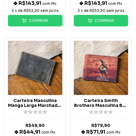
R$143,91
R$143,91
com
Pix
com
Pix
3
x de
R$53,30
sem juros
3
x de
R$53,30
sem juros
COMPRAR
COMPRAR
Carteira Masculina
Carteira Smith
Manga Larga Marchador
Brothers Masculina Bull
Chumbo
Riding
R$49,90
R$79,90
R$44,91
R$71,91
com
Pix
com
Pix