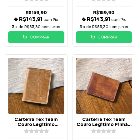
Neon Vertical
Neon Vertical
R$159,90
R$159,90
R$143,91
R$143,91
com
Pix
com
Pix
3
x de
R$53,30
sem juros
3
x de
R$53,30
sem juros
COMPRAR
COMPRAR
Carteira Tex Team
Carteira Tex Team
Couro Legitimo
Couro Legitimo Pinhão
Marrom Vertical
costura Verde