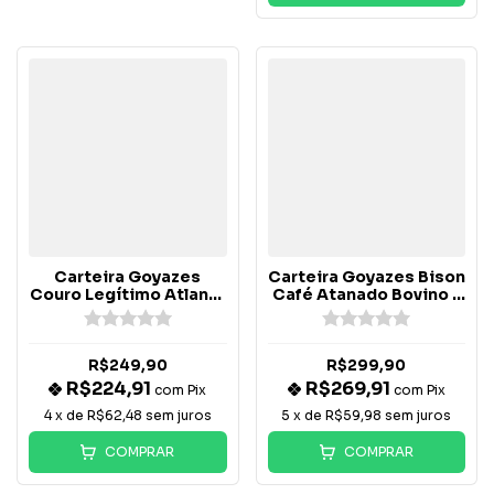
Carteira Goyazes
Carteira Goyazes Bison
Couro Legítimo Atlanta
Café Atanado Bovino -
Caramelo Couro ARR
C - 2514
R$249,90
R$299,90
R$224,91
R$269,91
com
Pix
com
Pix
4
x de
R$62,48
sem juros
5
x de
R$59,98
sem juros
COMPRAR
COMPRAR