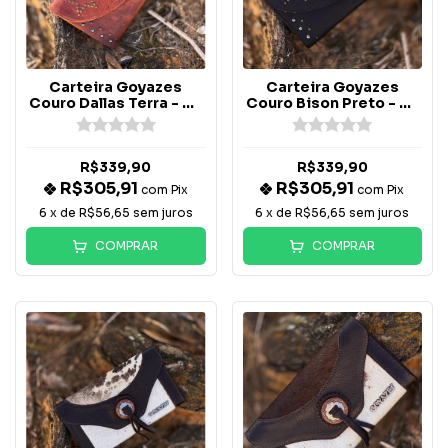
Carteira Goyazes
Carteira Goyazes
Couro Dallas Terra - C-
Couro Bison Preto - C-
2631
2631
R$339,90
R$339,90
R$305,91
R$305,91
com
Pix
com
Pix
6
x de
R$56,65
sem juros
6
x de
R$56,65
sem juros
COMPRAR
COMPRAR