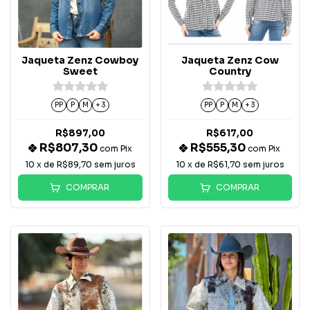
Jaqueta Zenz Cowboy
Jaqueta Zenz Cow
Sweet
Country
PP
P
M
+ 3
PP
P
M
+ 3
R$897,00
R$617,00
R$807,30
R$555,30
com
Pix
com
Pix
10
x de
R$89,70
sem juros
10
x de
R$61,70
sem juros
COMPRAR
COMPRAR