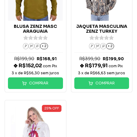
BLUSA ZENZ MASC
JAQUETA MASCULINA
ARAGUAIA
ZENZ TURKEY
P
M
G
+ 2
P
M
G
+ 2
R$199,90
R$399,90
R$168,91
R$199,90
R$152,02
R$179,91
com
Pix
com
Pix
3
x de
R$56,30
sem juros
3
x de
R$66,63
sem juros
COMPRAR
COMPRAR
25
%
OFF