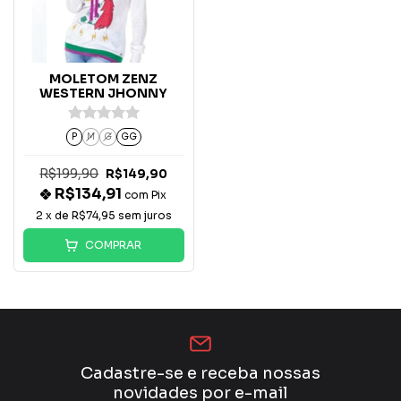
MOLETOM ZENZ
WESTERN JHONNY
P
M
G
GG
R$199,90
R$149,90
R$134,91
com
Pix
2
x de
R$74,95
sem juros
COMPRAR
Cadastre-se e receba nossas
novidades por e-mail