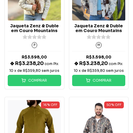
Jaqueta Zenz & Duble
Jaqueta Zenz & Duble
em Couro Mountains
em Couro Mountains
P
M
R$3.598,00
R$3.598,00
R$3.238,20
R$3.238,20
com
Pix
com
Pix
10
x de
R$359,80
sem juros
10
x de
R$359,80
sem juros
COMPRAR
COMPRAR
16
%
OFF
50
%
OFF