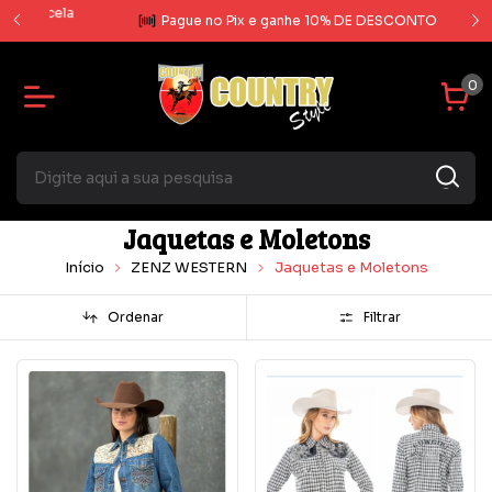
rcela
Pague no Pix e ganhe 10% DE DESCONTO
0
Jaquetas e Moletons
Início
ZENZ WESTERN
Jaquetas e Moletons
Ordenar
Filtrar