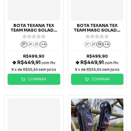
BOTA TEXANA TEX
BOTA TEXANA TEX
TEAM MASC SOLADO
TEAM MASC SOLADO
WORK - B46T
WORK - B36
37
38
39
+ 4
37
38
39
+ 4
R$499,90
R$499,90
R$449,91
R$449,91
com
Pix
com
Pix
9
x de
R$55,54
sem juros
9
x de
R$55,54
sem juros
COMPRAR
COMPRAR