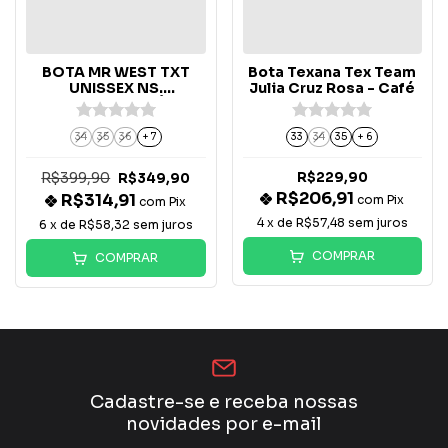
BOTA MR WEST TXT
Bota Texana Tex Team
UNISSEX NS.
Julia Cruz Rosa - Café
APARECIDA CAFÉ - B-
36
34
35
36
+ 7
33
34
35
+ 6
R$399,90
R$229,90
R$349,90
R$206,91
R$314,91
com
Pix
com
Pix
4
x de
R$57,48
sem juros
6
x de
R$58,32
sem juros
COMPRAR
COMPRAR
Cadastre-se e receba nossas
novidades por e-mail