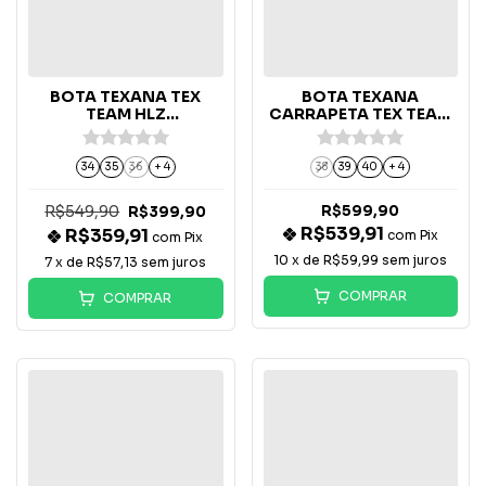
BOTA TEXANA TEX
BOTA TEXANA
TEAM HLZ
CARRAPETA TEX TEAM
PRETA/TUQUESA -
MASCULINA - B-58C
4765
34
35
36
+ 4
38
39
40
+ 4
R$549,90
R$599,90
R$399,90
R$539,91
R$359,91
com
Pix
com
Pix
10
x de
R$59,99
sem juros
7
x de
R$57,13
sem juros
COMPRAR
COMPRAR