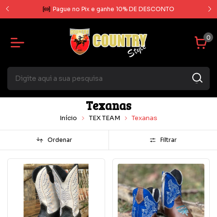
rcela
Pague no Pix e ganhe 10% DE DESCONTO
0
Texanas
Início
TEX TEAM
Texanas
Ordenar
Filtrar