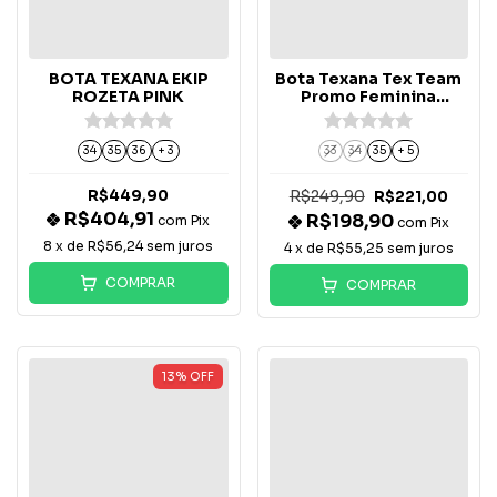
BOTA TEXANA EKIP
Bota Texana Tex Team
ROZETA PINK
Promo Feminina
Giovana Flecha Azul -
Café
34
35
36
+ 3
33
34
35
+ 5
R$449,90
R$249,90
R$221,00
R$404,91
R$198,90
com
Pix
com
Pix
8
x de
R$56,24
sem juros
4
x de
R$55,25
sem juros
COMPRAR
COMPRAR
13
%
OFF