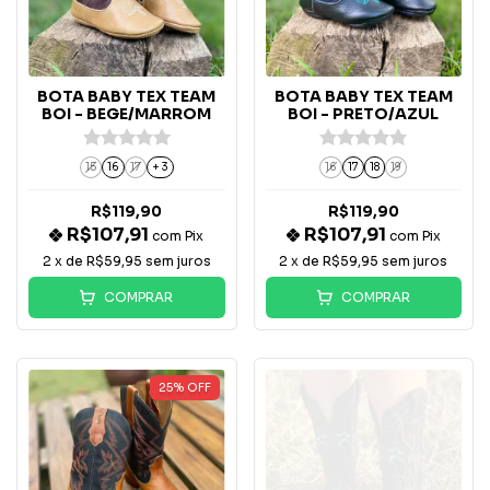
BOTA BABY TEX TEAM
BOTA BABY TEX TEAM
BOI - BEGE/MARROM
BOI - PRETO/AZUL
15
16
17
+ 3
16
17
18
19
R$119,90
R$119,90
R$107,91
R$107,91
com
Pix
com
Pix
2
x de
R$59,95
sem juros
2
x de
R$59,95
sem juros
COMPRAR
COMPRAR
25
%
OFF