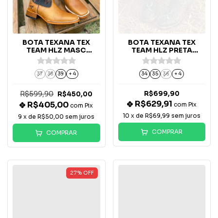
BOTA TEXANA TEX
BOTA TEXANA TEX
TEAM HLZ MASC
TEAM HLZ PRETA
CARAMELO/PRETO -
TURQUESA - 60124
4055/01
37
38
39
+ 4
34
35
36
+ 4
R$599,90
R$699,90
R$450,00
R$629,91
R$405,00
com
Pix
com
Pix
10
x de
R$69,99
sem juros
9
x de
R$50,00
sem juros
COMPRAR
COMPRAR
27
%
OFF