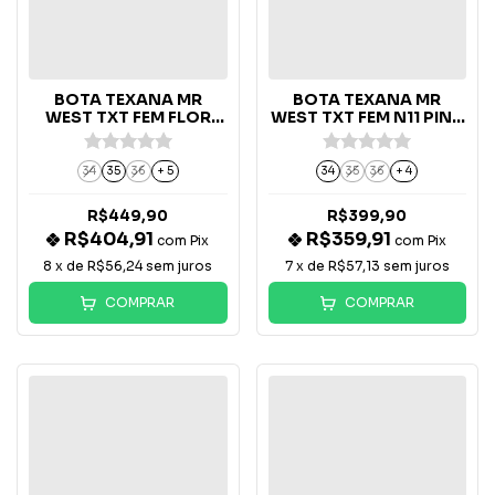
BOTA TEXANA MR
BOTA TEXANA MR
WEST TXT FEM FLOR
WEST TXT FEM N11 PINK
MULT 04 - B77
- B-36
34
35
36
+ 5
34
35
36
+ 4
R$449,90
R$399,90
R$404,91
R$359,91
com
Pix
com
Pix
8
x de
R$56,24
sem juros
7
x de
R$57,13
sem juros
COMPRAR
COMPRAR