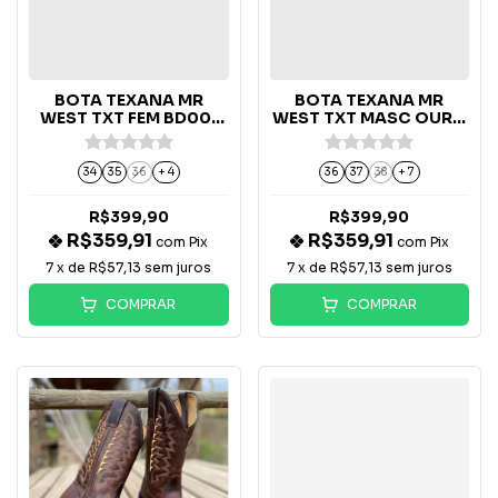
BOTA TEXANA MR
BOTA TEXANA MR
WEST TXT FEM BD001
WEST TXT MASC OURO
PINK NEON B-36
2604 - B-75
34
35
36
+ 4
36
37
38
+ 7
R$399,90
R$399,90
R$359,91
R$359,91
com
Pix
com
Pix
7
x de
R$57,13
sem juros
7
x de
R$57,13
sem juros
COMPRAR
COMPRAR