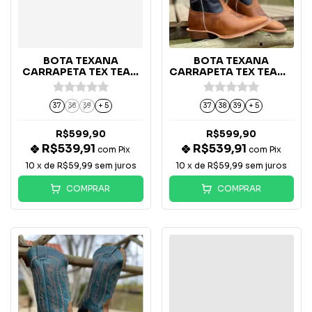
BOTA TEXANA
BOTA TEXANA
CARRAPETA TEX TEAM
CARRAPETA TEX TEAM -
AZUL 2803 - B-58
B-75
37
38
39
+ 5
37
38
39
+ 5
R$599,90
R$599,90
R$539,91
R$539,91
com
Pix
com
Pix
10
x de
R$59,99
sem juros
10
x de
R$59,99
sem juros
COMPRAR
COMPRAR