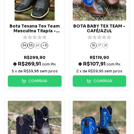
Bota Texana Tex Team
BOTA BABY TEX TEAM -
Masculina Tilapia -
CAFÉ/AZUL
Preto
34
35
36
+ 8
16
17
18
R$299,90
R$119,90
R$269,91
R$107,91
com
Pix
com
Pix
5
x de
R$59,98
sem juros
2
x de
R$59,95
sem juros
COMPRAR
COMPRAR