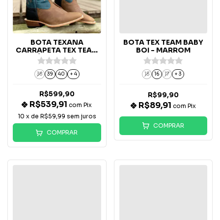
BOTA TEXANA
BOTA TEX TEAM BABY
CARRAPETA TEX TEAM
BOI - MARROM
CAFÉ 6004 - B-46T
38
39
40
+ 4
15
16
17
+ 3
R$599,90
R$99,90
R$539,91
R$89,91
com
Pix
com
Pix
10
x de
R$59,99
sem juros
COMPRAR
COMPRAR