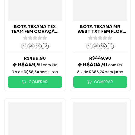
BOTA TEXANA TEX
BOTA TEXANA MR
TEAM FEM CORAÇÃO
WEST TXT FEM FLOR
CARAMELO/ROSA -
PK/AZBB - B-75
4801/02
34
35
36
+ 3
34
35
36
+ 4
R$499,90
R$449,90
R$449,91
R$404,91
com
Pix
com
Pix
9
x de
R$55,54
sem juros
8
x de
R$56,24
sem juros
COMPRAR
COMPRAR