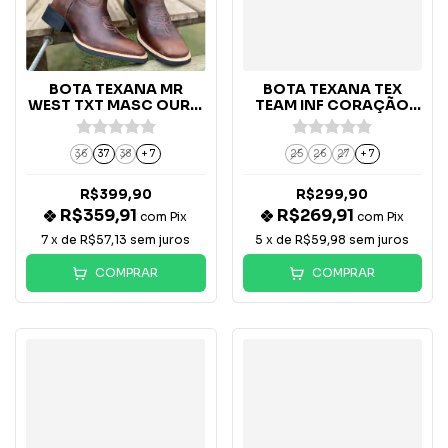
BOTA TEXANA MR
BOTA TEXANA TEX
WEST TXT MASC OURO
TEAM INF CORAÇÃO
BD342 - B-36
CARAMELO/ROSA -
4801/02
36
37
38
+ 7
25
26
27
+ 7
R$399,90
R$299,90
R$359,91
R$269,91
com
Pix
com
Pix
7
x de
R$57,13
sem juros
5
x de
R$59,98
sem juros
COMPRAR
COMPRAR