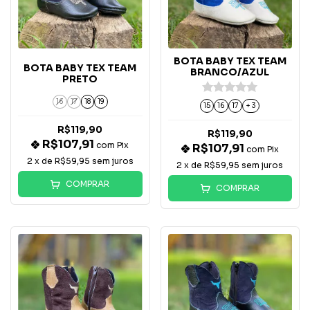
BOTA BABY TEX TEAM
BOTA BABY TEX TEAM
BRANCO/AZUL
PRETO
16
17
18
19
15
16
17
+ 3
R$119,90
R$119,90
R$107,91
com
Pix
R$107,91
com
Pix
2
x de
R$59,95
sem juros
2
x de
R$59,95
sem juros
COMPRAR
COMPRAR