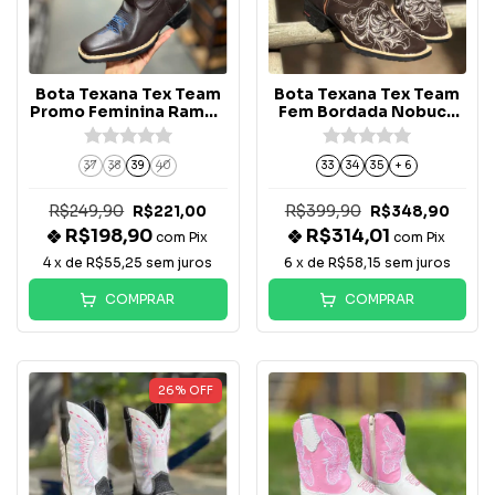
Bota Texana Tex Team
Bota Texana Tex Team
Promo Feminina Ramos
Fem Bordada Nobuck
Azul Marinho - Café
Café
37
38
39
40
33
34
35
+ 6
R$249,90
R$399,90
R$221,00
R$348,90
R$198,90
R$314,01
com
Pix
com
Pix
4
x de
R$55,25
sem juros
6
x de
R$58,15
sem juros
COMPRAR
COMPRAR
26
%
OFF