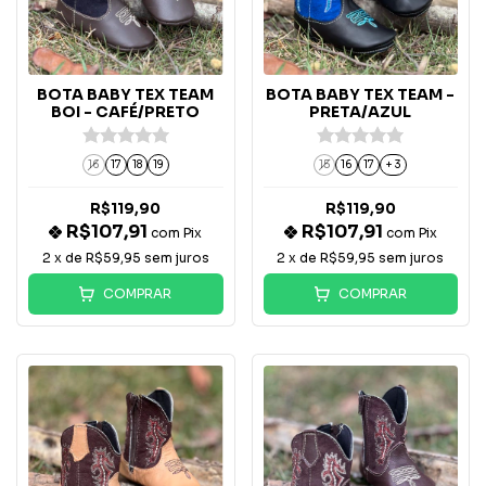
BOTA BABY TEX TEAM
BOTA BABY TEX TEAM -
BOI - CAFÉ/PRETO
PRETA/AZUL
16
17
18
19
15
16
17
+ 3
R$119,90
R$119,90
R$107,91
R$107,91
com
Pix
com
Pix
2
x de
R$59,95
sem juros
2
x de
R$59,95
sem juros
COMPRAR
COMPRAR