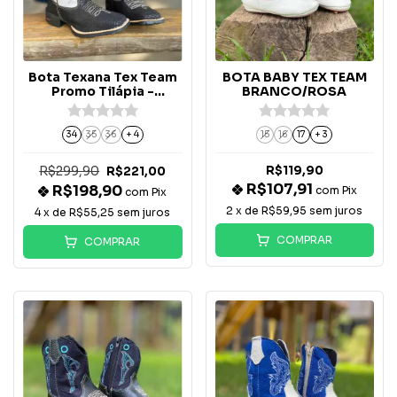
Bota Texana Tex Team
BOTA BABY TEX TEAM
Promo Tilápia -
BRANCO/ROSA
Preto/Rosa
34
35
36
+ 4
15
16
17
+ 3
R$299,90
R$119,90
R$221,00
R$107,91
R$198,90
com
Pix
com
Pix
2
x de
R$59,95
sem juros
4
x de
R$55,25
sem juros
COMPRAR
COMPRAR