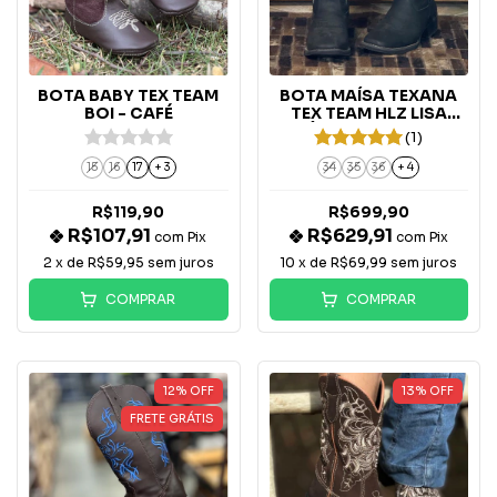
BOTA BABY TEX TEAM
BOTA MAÍSA TEXANA
BOI - CAFÉ
TEX TEAM HLZ LISA
RÚSTICO PRETO -
(1)
M0337
15
16
17
+ 3
34
35
36
+ 4
R$119,90
R$699,90
R$107,91
R$629,91
com
Pix
com
Pix
2
x de
R$59,95
sem juros
10
x de
R$69,99
sem juros
COMPRAR
COMPRAR
12
%
OFF
13
%
OFF
FRETE GRÁTIS