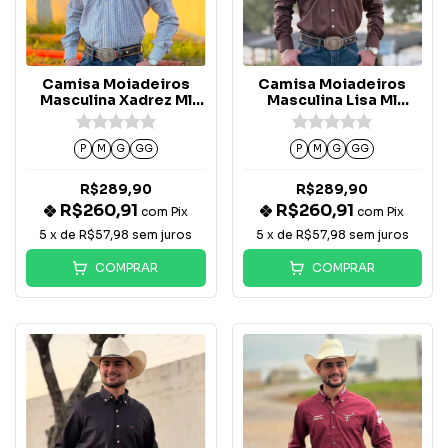
Camisa Moiadeiros
Camisa Moiadeiros
Masculina Xadrez Ml
Masculina Lisa Ml
Logo Marrom -
Marrom Logo Bege -
CML2528
CML2527
P
M
G
GG
P
M
G
GG
R$289,90
R$289,90
R$260,91
R$260,91
com
Pix
com
Pix
5
x de
R$57,98
sem juros
5
x de
R$57,98
sem juros
COMPRAR
COMPRAR