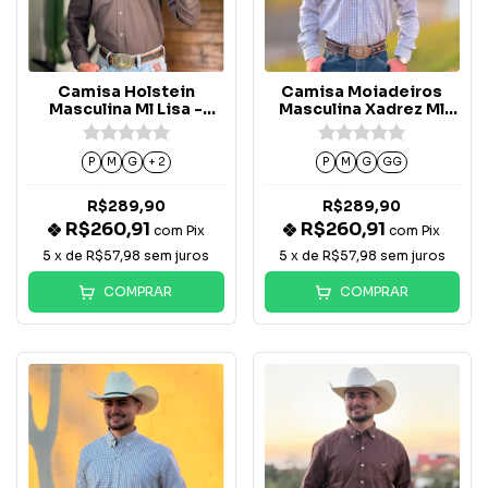
Camisa Holstein
Camisa Moiadeiros
Masculina Ml Lisa -
Masculina Xadrez Ml
Chumbo
Logo Verde - CML2531
P
M
G
+ 2
P
M
G
GG
R$289,90
R$289,90
R$260,91
R$260,91
com
Pix
com
Pix
5
x de
R$57,98
sem juros
5
x de
R$57,98
sem juros
COMPRAR
COMPRAR