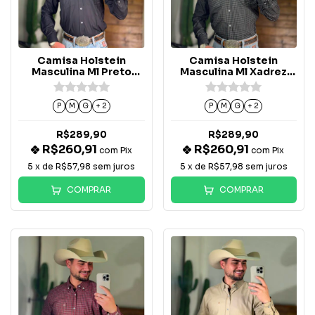
Camisa Holstein
Camisa Holstein
Masculina Ml Preto
Masculina Ml Xadrez
Com Xadrez Na Cor
Fino - Preto
Terra Cota
P
M
G
+ 2
P
M
G
+ 2
R$289,90
R$289,90
R$260,91
R$260,91
com
Pix
com
Pix
5
x de
R$57,98
sem juros
5
x de
R$57,98
sem juros
COMPRAR
COMPRAR