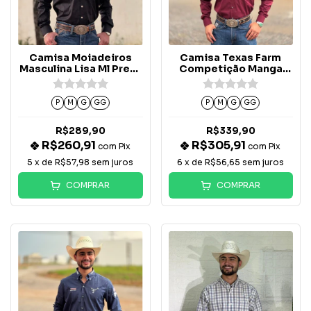
Camisa Moiadeiros
Camisa Texas Farm
Masculina Lisa Ml Preta
Competição Manga
Logo Marrom -
Longa Vinho/Bege -
CML2526
CP009
P
M
G
GG
P
M
G
GG
R$289,90
R$339,90
R$260,91
R$305,91
com
Pix
com
Pix
5
x de
R$57,98
sem juros
6
x de
R$56,65
sem juros
COMPRAR
COMPRAR