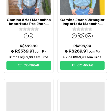
Camisa Ariat Masculina
Camisa Jeans Wrangler
Importada Pro Jhon -
Importada Masculina
10071588
Delave - WM9812
P
G
P
M
G
GG
R$599,90
R$299,90
R$539,91
R$269,91
com
Pix
com
Pix
10
x de
R$59,99
sem juros
5
x de
R$59,98
sem juros
COMPRAR
COMPRAR