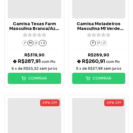
Camisa Texas Farm
Camisa Moiadeiros
Masculina Branca/Azul
Masculina Ml Verde
Marinho Ml - CP009
Escura L/Marrom -
CML2509
P
M
G
+ 2
P
M
G
R$319,90
R$289,90
R$287,91
R$260,91
com
Pix
com
Pix
6
x de
R$53,32
sem juros
5
x de
R$57,98
sem juros
COMPRAR
COMPRAR
29
%
OFF
29
%
OFF