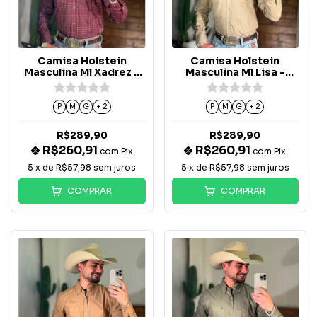
Camisa Holstein
Camisa Holstein
Masculina Ml Xadrez -
Masculina Ml Lisa -
Vinho
Areia
P
M
G
+ 2
P
M
G
+ 2
R$289,90
R$289,90
R$260,91
R$260,91
com
Pix
com
Pix
5
x de
R$57,98
sem juros
5
x de
R$57,98
sem juros
COMPRAR
COMPRAR