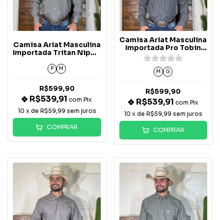
Camisa Ariat Masculina
Camisa Ariat Masculina
Importada Pro Tobin
Importada Tritan Nipe -
Xadrez Preta -
10065854
10071726
P
M
M
G
R$599,90
R$599,90
R$539,91
com
Pix
R$539,91
com
Pix
10
x de
R$59,99
sem juros
10
x de
R$59,99
sem juros
COMPRAR
COMPRAR