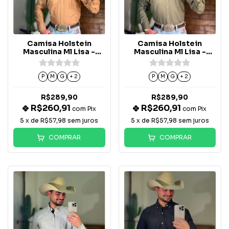
Camisa Holstein
Camisa Holstein
Masculina Ml Lisa -
Masculina Ml Lisa -
Bege
Verde Oliva
P
M
G
+ 2
P
M
G
+ 2
R$289,90
R$289,90
R$260,91
R$260,91
com
Pix
com
Pix
5
x de
R$57,98
sem juros
5
x de
R$57,98
sem juros
COMPRAR
COMPRAR