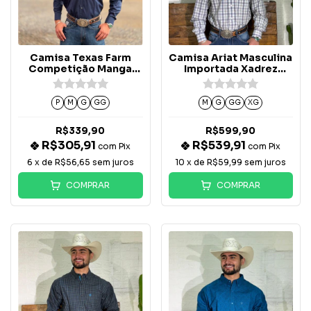
Camisa Texas Farm
Camisa Ariat Masculina
Competição Manga
Importada Xadrez
Longa Marinho/Branco-
Louie - 10071754
CP009
P
M
G
GG
M
G
GG
XG
R$339,90
R$599,90
R$305,91
R$539,91
com
Pix
com
Pix
6
x de
R$56,65
sem juros
10
x de
R$59,99
sem juros
COMPRAR
COMPRAR