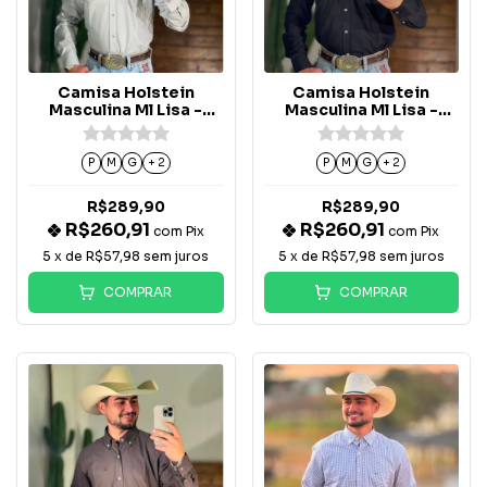
Camisa Holstein
Camisa Holstein
Masculina Ml Lisa -
Masculina Ml Lisa -
Cinza Claro
Preta
P
M
G
+ 2
P
M
G
+ 2
R$289,90
R$289,90
R$260,91
R$260,91
com
Pix
com
Pix
5
x de
R$57,98
sem juros
5
x de
R$57,98
sem juros
COMPRAR
COMPRAR