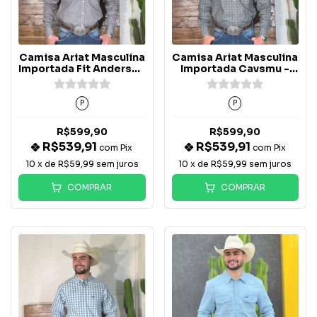
Camisa Ariat Masculina
Camisa Ariat Masculina
Importada Fit Anderson
Importada Cavsmu -
- 10065776
10074644
P
P
R$599,90
R$599,90
R$539,91
R$539,91
com
Pix
com
Pix
10
x de
R$59,99
sem juros
10
x de
R$59,99
sem juros
COMPRAR
COMPRAR