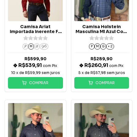
Camisa Ariat
Camisa Holstein
Importada Inerente FR
Masculina Ml Azul Com
Air Vermelha -
Xadrez Na Linha Bege
10043084
Fino
P
M
G
GG
P
M
G
+ 2
R$599,90
R$289,90
R$539,91
R$260,91
com
Pix
com
Pix
10
x de
R$59,99
sem juros
5
x de
R$57,98
sem juros
COMPRAR
COMPRAR