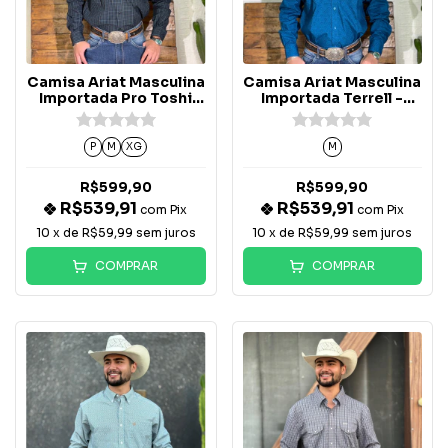
Camisa Ariat Masculina
Camisa Ariat Masculina
Importada Pro Toshi
Importada Terrell -
Xadrez Azul - 10065774
10065771
P
M
XG
M
R$599,90
R$599,90
R$539,91
R$539,91
com
Pix
com
Pix
10
x de
R$59,99
sem juros
10
x de
R$59,99
sem juros
COMPRAR
COMPRAR