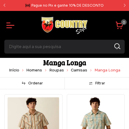
rcela
Pague no Pix e ganhe 10% DE DESCONTO
0
Manga Longa
Início
Homens
Roupas
Camisas
Manga Longa
Ordenar
Filtrar