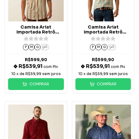
Camisa Ariat
Camisa Ariat
Importada Retrô
Importada Retrô
Hawthorne Listrada -
Hartman Xadrez Verde
10073572
Água - 10073575
P
M
G
GG
P
M
G
GG
R$599,90
R$599,90
R$539,91
R$539,91
com
Pix
com
Pix
10
x de
R$59,99
sem juros
10
x de
R$59,99
sem juros
COMPRAR
COMPRAR