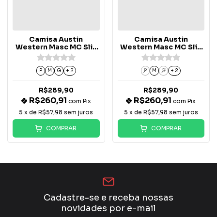
Camisa Austin
Camisa Austin
Western Masc MC Slin
Western Masc MC Slin
Lisa - Turquesa /
Lisa - Marinho /
Laranja
Vermelha
P
M
G
+ 2
P
M
G
+ 2
R$289,90
R$289,90
R$260,91
R$260,91
com
Pix
com
Pix
5
x de
R$57,98
sem juros
5
x de
R$57,98
sem juros
COMPRAR
COMPRAR
Cadastre-se e receba nossas
novidades por e-mail