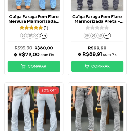
Calça Faraya Fem Flare
Calça Faraya Fem Flare
Nervura Marmorizada -
Marmorizada Preta -
713
923
(1)
36
38
40
+ 4
36
38
40
+ 4
R$99,90
R$80,00
R$99,90
R$89,91
R$72,00
com
Pix
com
Pix
COMPRAR
COMPRAR
20
%
OFF