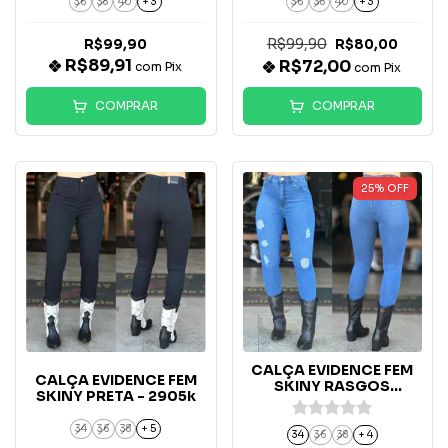
36
38
40
+ 3
36
38
40
+ 3
R$99,90
R$99,90
R$80,00
R$89,91
R$72,00
com
Pix
com
Pix
COMPRAR
COMPRAR
25
%
OFF
CALÇA EVIDENCE FEM
CALÇA EVIDENCE FEM
SKINY RASGOS
SKINY PRETA - 2905k
MARMORIZADA - 2843
34
36
38
+ 5
34
36
38
+ 4