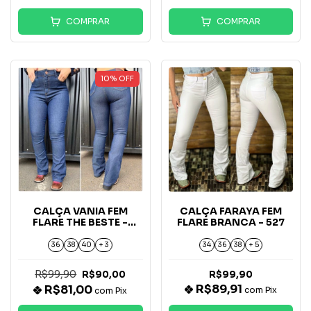
COMPRAR
COMPRAR
10
%
OFF
CALÇA VANIA FEM
CALÇA FARAYA FEM
FLARE THE BESTE -
FLARE BRANCA - 527
1023/ 067
36
38
40
+ 3
34
36
38
+ 5
R$99,90
R$90,00
R$99,90
R$89,91
R$81,00
com
Pix
com
Pix