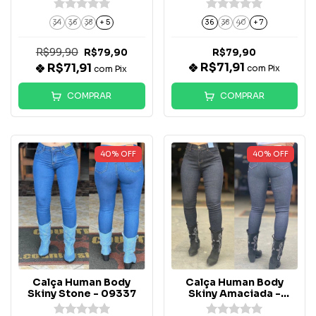
34
36
38
+ 5
36
38
40
+ 7
R$99,90
R$79,90
R$79,90
R$71,91
R$71,91
com
Pix
com
Pix
COMPRAR
COMPRAR
40
%
OFF
40
%
OFF
Calça Human Body
Calça Human Body
Skiny Stone - 09337
Skiny Amaciada -
09881