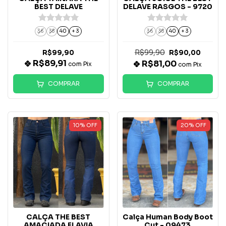
BEST DELAVE
DELAVE RASGOS - 9720
36
38
40
+ 3
36
38
40
+ 3
R$99,90
R$99,90
R$90,00
R$89,91
R$81,00
com
Pix
com
Pix
COMPRAR
COMPRAR
10
%
OFF
20
%
OFF
CALÇA THE BEST
Calça Human Body Boot
AMACIADA FLAVIA
Cut - 09473