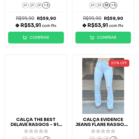
34
36
38
+ 5
34
36
38
+ 5
R$99,90
R$99,90
R$59,90
R$59,90
R$53,91
R$53,91
com
Pix
com
Pix
COMPRAR
COMPRAR
20
%
OFF
CALÇA THE BEST
CALÇA EVIDENCE
DELAVE RASGOS - 919
JEANS FLARE RASGOS -
no
2863