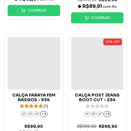
R$89,91
com
Pix
COMPRAR
COMPRAR
10
%
OFF
CALÇA FARAYA FEM
CALÇA POST JEANS
RASGOS - 534
BOOT CUT - 234
(1)
36
38
40
+ 4
36
38
40
+ 4
R$109,90
R$99,90
R$98,90