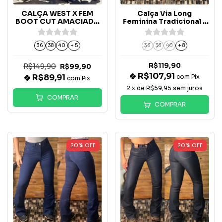
CALÇA WEST X FEM
Calça Via Long
BOOT CUT AMACIADA
Feminina Tradicional -
- CWX07
4004
36
38
40
+ 5
36
38
40
+ 8
R$119,90
R$149,90
R$99,90
R$107,91
R$89,91
com
Pix
com
Pix
2
x de
R$59,95
sem juros
COMPRAR
COMPRAR
20
%
OFF
20
%
OFF