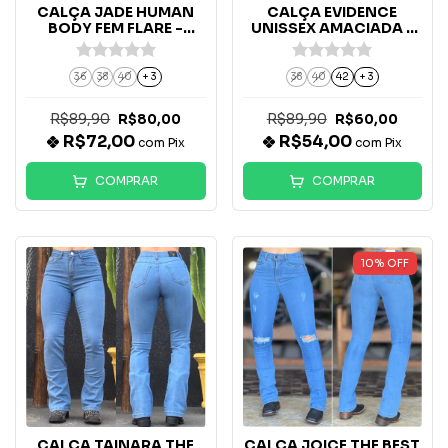
CALÇA JADE HUMAN
CALÇA EVIDENCE
BODY FEM FLARE -
UNISSEX AMACIADA -
10248
3066
36
38
40
+ 3
38
40
42
+ 3
R$89,90
R$89,90
R$80,00
R$60,00
R$72,00
R$54,00
com
Pix
com
Pix
COMPRAR
COMPRAR
10
%
OFF
CALÇA TAINARA THE
CALÇA JOICE THE BEST