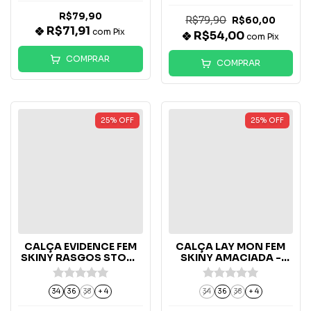
R$79,90
R$79,90
R$60,00
R$71,91
com
Pix
R$54,00
com
Pix
COMPRAR
COMPRAR
25
%
OFF
25
%
OFF
CALÇA EVIDENCE FEM
CALÇA LAY MON FEM
SKINY RASGOS STONE
SKINY AMACIADA -
- 2843/2
2840
34
36
38
+ 4
34
36
38
+ 4