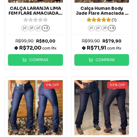
CALÇA LARANJA LIMA
Calça Human Body
FEM FLARE AMACIADA -
Jade Flare Amaciada -
467
10246
(1)
36
38
40
+ 3
34
36
38
+ 5
R$99,90
R$99,90
R$80,00
R$79,90
R$72,00
R$71,91
com
Pix
com
Pix
COMPRAR
COMPRAR
11
%
OFF
33
%
OFF