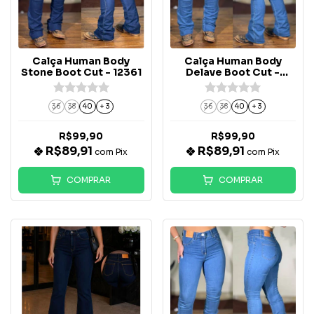
Calça Human Body
Calça Human Body
Stone Boot Cut - 12361
Delave Boot Cut -
12360
36
38
40
+ 3
36
38
40
+ 3
R$99,90
R$99,90
R$89,91
R$89,91
com
Pix
com
Pix
COMPRAR
COMPRAR