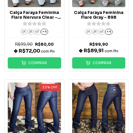
Calça Faraya Feminina
Calça Faraya Feminina
Flare Nervura Clear -
Flare Gray - 898
608
36
38
40
+ 4
36
38
40
+ 4
R$99,90
R$80,00
R$99,90
R$89,91
R$72,00
com
Pix
com
Pix
COMPRAR
COMPRAR
33
%
OFF