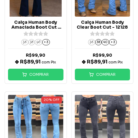
Calça Human Body
Calça Human Body
Amaciada Boot Cut -
Clear Boot Cut - 12128
12359
36
38
40
+ 3
36
38
40
+ 3
R$99,90
R$99,90
R$89,91
R$89,91
com
Pix
com
Pix
COMPRAR
COMPRAR
20
%
OFF