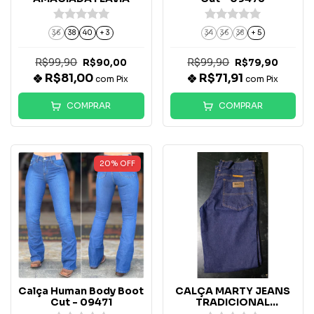
36
38
40
+ 3
34
36
38
+ 5
R$99,90
R$99,90
R$90,00
R$79,90
R$81,00
R$71,91
com
Pix
com
Pix
COMPRAR
COMPRAR
20
%
OFF
Calça Human Body Boot
CALÇA MARTY JEANS
Cut - 09471
TRADICIONAL
AMACIADA