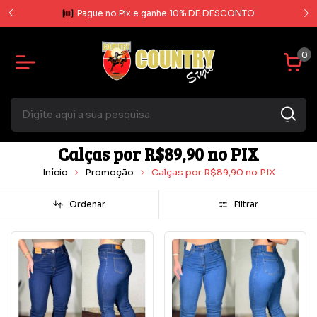
rcela
Pague no Pix e ganhe 10% DE DESCONTO
0
Calças por R$89,90 no PIX
Início
Promoção
Calças por R$89,90 no PIX
Ordenar
Filtrar