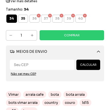
Ver mais detalhes
Tamanho:
34
34
35
36
37
38
39
40
MEIOS DE ENVIO
Alterar CEP
CALCULAR
Não sei meu CEP
Vimar
arraia cafe
bota
bota arraia
bots vimar arraia
country
couro
ld15