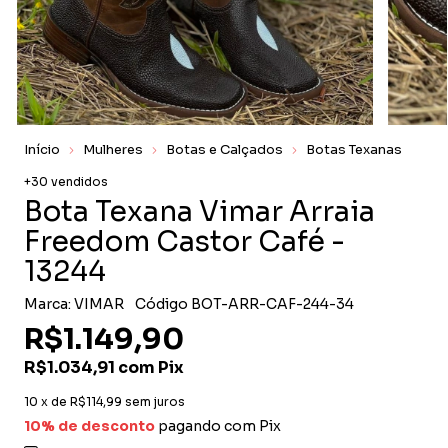
Início
Mulheres
Botas e Calçados
Botas Texanas
+30 vendidos
Bota Texana Vimar Arraia
Freedom Castor Café -
13244
Marca:
VIMAR
Código
BOT-ARR-CAF-244-34
R$1.149,90
R$1.034,91
com
Pix
10
x de
R$114,99
sem juros
10% de desconto
pagando com Pix