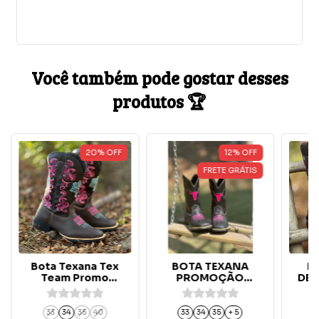
Você também pode gostar desses
produtos 🏆
20
%
OFF
12
%
OFF
FRETE GRÁTIS
Bota Texana Tex
BOTA TEXANA
B
Team Promo
PROMOÇÃO
DEL
Feminina Café Flor
CABEÇA DE BOI
Azul
ROSA
33
34
35
40
33
34
35
+ 5