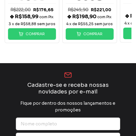
R$222,00
R$249,90
R$176,65
R$221,00
R
R$158,99
R$198,90
com
Pix
com
Pix
4
x d
3
x de
R$58,88
sem juros
4
x de
R$55,25
sem juros
COMPRAR
COMPRAR
Cadastre-se e receba nossas
novidades por e-mail
Fique por dentro dos nossos lançamentos e
promoções