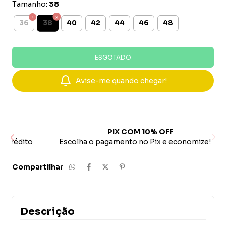
Tamanho:
38
38
36
40
42
44
46
48
Avise-me quando chegar!
PIX COM 10% OFF
ito
Escolha o pagamento no Pix e economize!
Compartilhar
Descrição