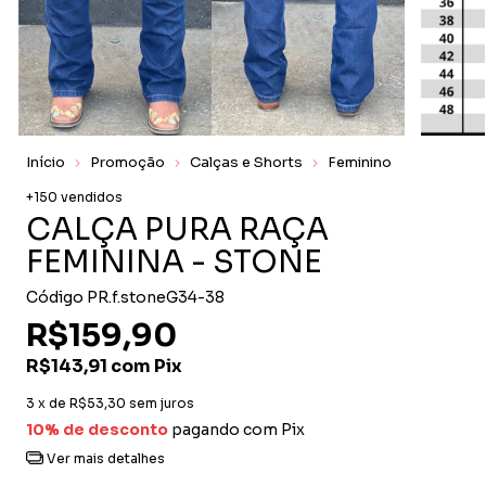
Início
Promoção
Calças e Shorts
Feminino
+150 vendidos
CALÇA PURA RAÇA
FEMININA - STONE
Código
PR.f.stoneG34-38
R$159,90
R$143,91
com
Pix
3
x de
R$53,30
sem juros
10% de desconto
pagando com Pix
Ver mais detalhes