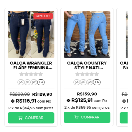
38
%
OFF
CALÇA WRANGLER
CALÇA COUNTRY
CALÇ
FLARE FEMININA
STYLE NATI
NO
SALLY WF2013
CARPINTEIRA FLARE
- DELAVE
36
38
42
+ 3
34
36
38
+ 6
R$209,90
R$139,90
R$32
R$129,90
R$125,91
R$116,91
R
com
Pix
com
Pix
2
x de
R$69,95
sem juros
2
x de
R$64,95
sem juros
2
x d
COMPRAR
COMPRAR