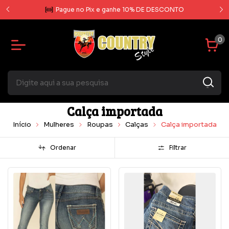
rcela
Pague no Pix e ganhe 10% DE DESCONTO
0
Calça importada
Início
Mulheres
Roupas
Calças
Calça importada
Ordenar
Filtrar