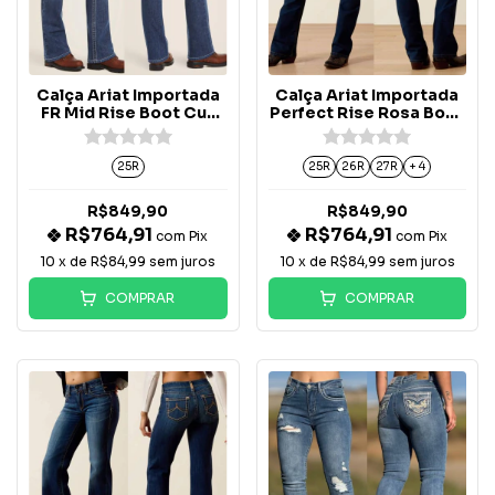
Calça Ariat Importada
Calça Ariat Importada
FR Mid Rise Boot Cut
Perfect Rise Rosa Boot
Oceanside - 20000179
Cut - 10027713
25R
25R
26R
27R
+ 4
R$849,90
R$849,90
R$764,91
R$764,91
com
Pix
com
Pix
10
x de
R$84,99
sem juros
10
x de
R$84,99
sem juros
COMPRAR
COMPRAR