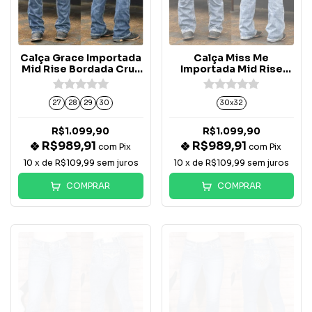
Calça Grace Importada
Calça Miss Me
Mid Rise Bordada Cruz
Importada Mid Rise
- EB51948
Boot Cruz - M9481BV
27
28
29
30
30x32
R$1.099,90
R$1.099,90
R$989,91
R$989,91
com
Pix
com
Pix
10
x de
R$109,99
sem juros
10
x de
R$109,99
sem juros
COMPRAR
COMPRAR