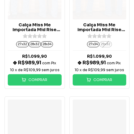
Calça Miss Me
Calça Miss Me
Importada Mid Rise
Importada Mid Rise
Boot Bolso Botão -
Boot Bolso Botão -
C9675B2V
M3444B156V
27x32
28x32
28x34
27x34
29x32
R$1.099,90
R$1.099,90
R$989,91
R$989,91
com
Pix
com
Pix
10
x de
R$109,99
sem juros
10
x de
R$109,99
sem juros
COMPRAR
COMPRAR