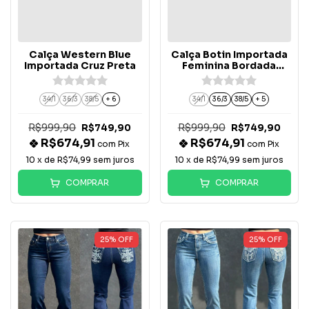
Calça Western Blue
Calça Botin Importada
Importada Cruz Preta
Feminina Bordada
Black - BT063-PB
34/1
36/3
38/5
+ 6
34/1
36/3
38/5
+ 5
R$999,90
R$999,90
R$749,90
R$749,90
R$674,91
R$674,91
com
Pix
com
Pix
10
x de
R$74,99
sem juros
10
x de
R$74,99
sem juros
COMPRAR
COMPRAR
25
%
OFF
25
%
OFF