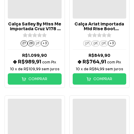
Calça Sailey By Miss Me
Calça Ariat Importada
Importada Cruz V178 -
Mid Rise Boot
SM2023BS
Whipstitch - 10014022
27
28
29
+ 3
27L
28L
29L
+ 3
R$1.099,90
R$849,90
R$989,91
R$764,91
com
Pix
com
Pix
10
x de
R$109,99
sem juros
10
x de
R$84,99
sem juros
COMPRAR
COMPRAR