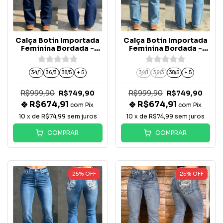
Calça Botin Importada
Calça Botin Importada
Feminina Bordada -
Feminina Bordada -
BT062-PB
BT070-PB
34/1
36/3
38/5
+ 5
34/1
36/3
38/5
+ 5
R$999,90
R$999,90
R$749,90
R$749,90
R$674,91
R$674,91
com
Pix
com
Pix
10
x de
R$74,99
sem juros
10
x de
R$74,99
sem juros
COMPRAR
COMPRAR
25
%
OFF
25
%
OFF