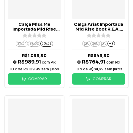
Calça Miss Me
Calça Ariat Importada
Importada Mid Rise
Mid Rise Boot R.E.A.L
Boot Bolso Botão -
Entwined - 10017510
M3080B83V
27x34
29x32
30x32
25L
26L
27L
+ 9
R$1.099,90
R$849,90
R$989,91
R$764,91
com
Pix
com
Pix
10
x de
R$109,99
sem juros
10
x de
R$84,99
sem juros
COMPRAR
COMPRAR