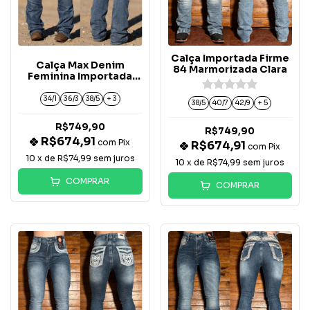
Calça Importada Firme
Calça Max Denim
84 Marmorizada Clara
Feminina Importada
Bordada - 336
34/1
36/3
38/5
+ 3
38/5
40/7
42/9
+ 5
R$749,90
R$749,90
R$674,91
com
Pix
R$674,91
com
Pix
10
x de
R$74,99
sem juros
10
x de
R$74,99
sem juros
COMPRAR
COMPRAR