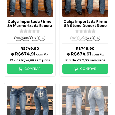
Calça Importada Firme
Calça Importada Firme
84 Marmorizada Escura
84 Stone Desert Rose
38/5
40/7
42/9
+ 5
34/1
36/3
38/5
+ 5
R$749,90
R$749,90
R$674,91
R$674,91
com
Pix
com
Pix
10
x de
R$74,99
sem juros
10
x de
R$74,99
sem juros
COMPRAR
COMPRAR