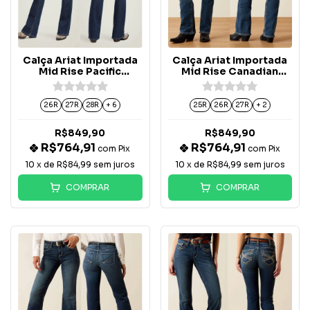
Calça Ariat Importada
Calça Ariat Importada
Mid Rise Pacific
Mid Rise Canadian
Corinne Boot Cut -
Raquel - 10041061
10039610
26R
27R
28R
+ 6
25R
26R
27R
+ 2
R$849,90
R$849,90
R$764,91
R$764,91
com
Pix
com
Pix
10
x de
R$84,99
sem juros
10
x de
R$84,99
sem juros
COMPRAR
COMPRAR