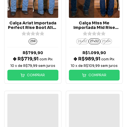
Calça Ariat Importada
Calça Miss Me
Perfect Rise Boot Alina
Importada Mid Rise
- 10073205
Boot Bolso Botão -
M5082B226V
29R
26x32
27x32
27x34
R$799,90
R$1.099,90
R$719,91
R$989,91
com
Pix
com
Pix
10
x de
R$79,99
sem juros
10
x de
R$109,99
sem juros
COMPRAR
COMPRAR