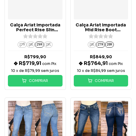
Calça Ariat Importada
Calça Ariat Importada
Perfect Rise Slin
Mid Rise Boot
Trouser Leslie -
Christine - 10063127
10065882
27R
28L
29R
29L
28L
27R
28R
R$799,90
R$849,90
R$719,91
R$764,91
com
Pix
com
Pix
10
x de
R$79,99
sem juros
10
x de
R$84,99
sem juros
COMPRAR
COMPRAR