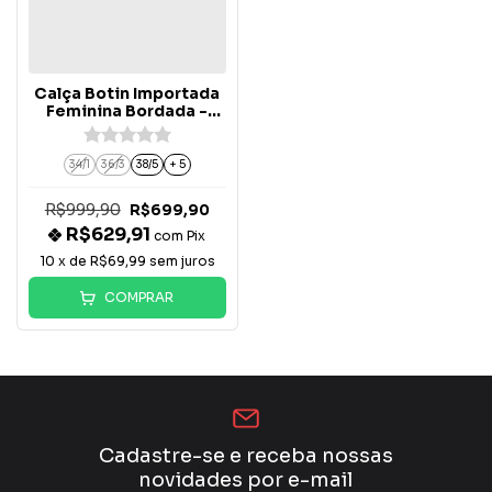
Calça Botin Importada
Feminina Bordada -
BT066-PB
34/1
36/3
38/5
+ 5
R$999,90
R$699,90
R$629,91
com
Pix
10
x de
R$69,99
sem juros
COMPRAR
Cadastre-se e receba nossas
novidades por e-mail