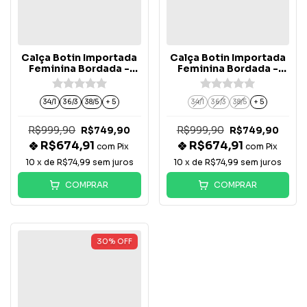
Calça Botin Importada
Calça Botin Importada
Feminina Bordada -
Feminina Bordada -
BT065-PB
BT064-PR
34/1
36/3
38/5
+ 5
34/1
36/3
38/5
+ 5
R$999,90
R$999,90
R$749,90
R$749,90
R$674,91
R$674,91
com
Pix
com
Pix
10
x de
R$74,99
sem juros
10
x de
R$74,99
sem juros
COMPRAR
COMPRAR
30
%
OFF