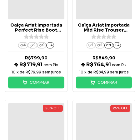
Calça Ariat Importada
Calça Ariat Importada
Perfect Rise Boot
Mid Rise Trouser
Adalynne - 10065885
Entwined Jean -
10025302
26R
27R
28R
+ 4
25L
26L
27L
+ 4
R$799,90
R$849,90
R$719,91
R$764,91
com
Pix
com
Pix
10
x de
R$79,99
sem juros
10
x de
R$84,99
sem juros
COMPRAR
COMPRAR
25
%
OFF
25
%
OFF