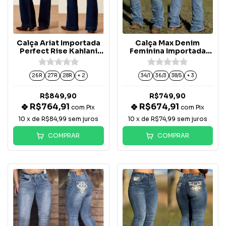
Calça Ariat Importada
Calça Max Denim
Perfect Rise Kahlani
Feminina Importada
Trouser - 10074828
Bordada - 726
26R
27R
28R
+ 2
34/1
36/3
38/5
+ 3
R$849,90
R$749,90
R$764,91
R$674,91
com
Pix
com
Pix
10
x de
R$84,99
sem juros
10
x de
R$74,99
sem juros
COMPRAR
COMPRAR