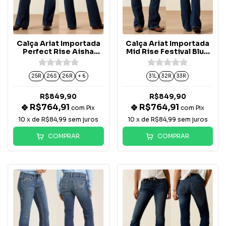
Calça Ariat Importada
Calça Ariat Importada
Perfect Rise Aisha
Mid Rise Festival Blue
Trouser - 10040806
Boot Cut - 10025286
25R
26S
26R
+ 6
31L
32R
33R
R$849,90
R$849,90
R$764,91
R$764,91
com
Pix
com
Pix
10
x de
R$84,99
sem juros
10
x de
R$84,99
sem juros
COMPRAR
COMPRAR