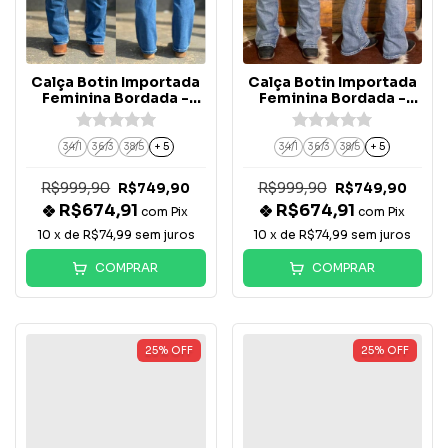
Calça Botin Importada
Calça Botin Importada
Feminina Bordada -
Feminina Bordada -
BT067-PB
BT069-PB
34/1
36/3
38/5
+ 5
34/1
36/3
38/5
+ 5
R$999,90
R$999,90
R$749,90
R$749,90
R$674,91
R$674,91
com
Pix
com
Pix
10
x de
R$74,99
sem juros
10
x de
R$74,99
sem juros
COMPRAR
COMPRAR
25
%
OFF
25
%
OFF