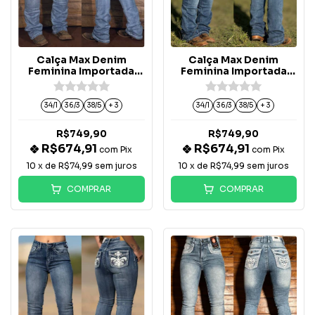
Calça Max Denim
Calça Max Denim
Feminina Importada
Feminina Importada
Bordada Média - 24437
Bordada - 582
34/1
36/3
38/5
+ 3
34/1
36/3
38/5
+ 3
R$749,90
R$749,90
R$674,91
R$674,91
com
Pix
com
Pix
10
x de
R$74,99
sem juros
10
x de
R$74,99
sem juros
COMPRAR
COMPRAR