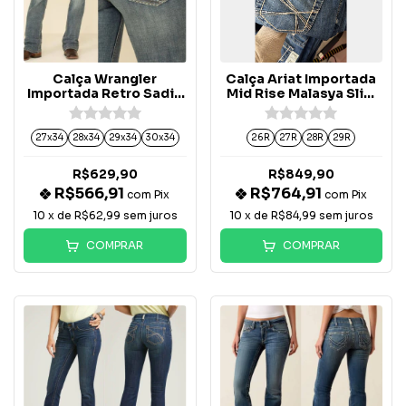
Calça Wrangler
Calça Ariat Importada
Importada Retro Sadie
Mid Rise Malasya Slim
Low Rise Boot Cut -
Trouser- 10063128
1007MWZDW
27x34
28x34
29x34
30x34
26R
27R
28R
29R
R$629,90
R$849,90
R$566,91
R$764,91
com
Pix
com
Pix
10
x de
R$62,99
sem juros
10
x de
R$84,99
sem juros
COMPRAR
COMPRAR