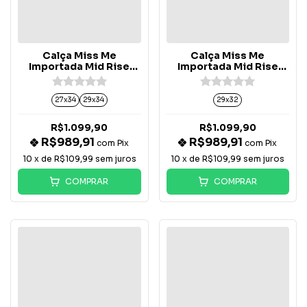
Calça Miss Me
Calça Miss Me
Importada Mid Rise
Importada Mid Rise
Boot Bolso Botão -
Boot Cruz - M9534BV
M3080B89L
27x34
29x34
29x32
R$1.099,90
R$1.099,90
R$989,91
R$989,91
com
Pix
com
Pix
10
x de
R$109,99
sem juros
10
x de
R$109,99
sem juros
COMPRAR
COMPRAR