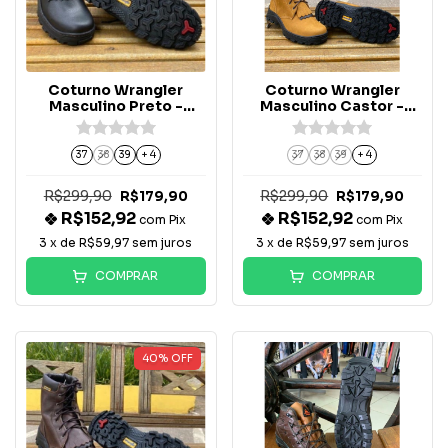
Coturno Wrangler
Coturno Wrangler
Masculino Preto -
Masculino Castor -
WM89CT
WM88CT
37
38
39
+ 4
37
38
39
+ 4
R$299,90
R$299,90
R$179,90
R$179,90
R$152,92
R$152,92
com
Pix
com
Pix
3
x de
R$59,97
sem juros
3
x de
R$59,97
sem juros
COMPRAR
COMPRAR
40
%
OFF