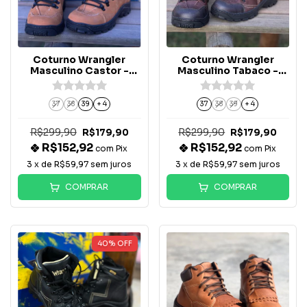
Coturno Wrangler
Coturno Wrangler
Masculino Castor -
Masculino Tabaco -
WM93TN
WM92TN
37
38
39
+ 4
37
38
39
+ 4
R$299,90
R$299,90
R$179,90
R$179,90
R$152,92
R$152,92
com
Pix
com
Pix
3
x de
R$59,97
sem juros
3
x de
R$59,97
sem juros
COMPRAR
COMPRAR
40
%
OFF