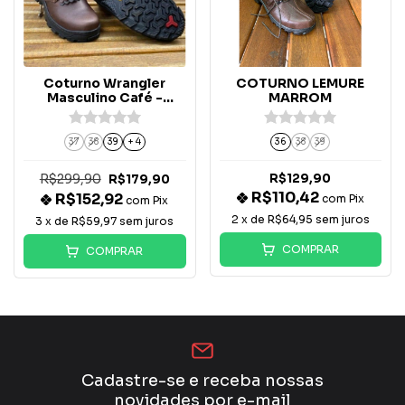
Coturno Wrangler
COTURNO LEMURE
Masculino Café -
MARROM
WM90CT
37
38
39
+ 4
36
38
39
R$299,90
R$129,90
R$179,90
R$110,42
R$152,92
com
Pix
com
Pix
2
x de
R$64,95
sem juros
3
x de
R$59,97
sem juros
COMPRAR
COMPRAR
Cadastre-se e receba nossas
novidades por e-mail