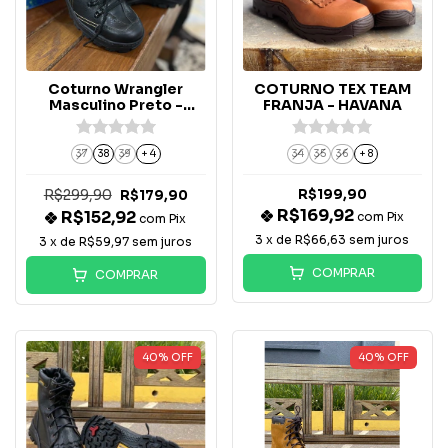
Coturno Wrangler
COTURNO TEX TEAM
Masculino Preto -
FRANJA - HAVANA
WM91TN
37
38
39
+ 4
34
35
36
+ 8
R$299,90
R$199,90
R$179,90
R$169,92
R$152,92
com
Pix
com
Pix
3
x de
R$66,63
sem juros
3
x de
R$59,97
sem juros
COMPRAR
COMPRAR
40
%
OFF
40
%
OFF