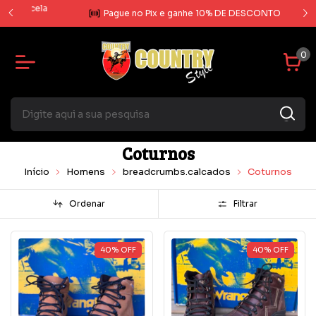
rcela
Pague no Pix e ganhe 10% DE DESCONTO
0
Coturnos
Início
Homens
breadcrumbs.calcados
Coturnos
Ordenar
Filtrar
40
%
OFF
40
%
OFF