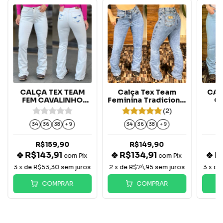
CALÇA TEX TEAM
Calça Tex Team
CAL
FEM CAVALINHO
Feminina Tradicional
C
AZUL - BRANCA
Flare Nevada -
D
(2)
Marmorizada
34
36
38
+ 9
34
36
38
+ 9
R$159,90
R$149,90
R$143,91
R$134,91
R
com
Pix
com
Pix
3
x de
R$53,30
sem juros
2
x de
R$74,95
sem juros
3
x d
COMPRAR
COMPRAR