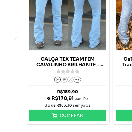
FEM
CALÇA TEX TEAM FEM
Cal
IADA
CAVALINHO BRILHANTE -
Trad
R
CLEAR
34
36
38
+ 9
R$189,90
R$170,91
x
com
Pix
os
3
x de
R$63,30
sem juros
COMPRAR