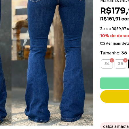
Marca:
DARD
R$179
R$161,91
co
3
x de
R$59,97
s
10% de desc
Ver mais det
Tamanho:
38
34
36
calca amaci