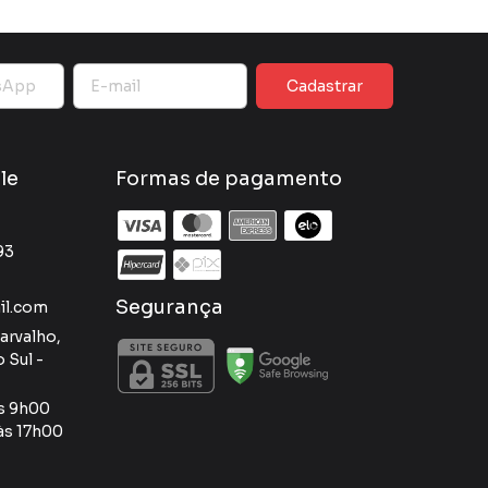
le
Formas de pagamento
93
Segurança
il.com
arvalho,
 Sul -
as 9h00
às 17h00