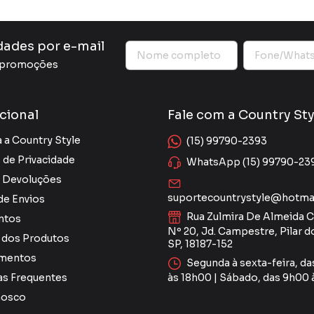
dades por e-mail
e promoções
ucional
Fale com a Country Sty
 a Country Style
(15) 99790-2393
s de Privacidade
WhatsApp (15) 99790-23
e Devoluções
suportecountrystyle@hotma
 de Envios
Rua Zulmira De Almeida C
ntos
Nº 20, Jd. Campestre, Pilar do
 dos Produtos
SP, 18187-152
mentos
Segunda à sexta-feira, d
as Frequentes
às 18h00 | Sábado, das 9h00 
nosco