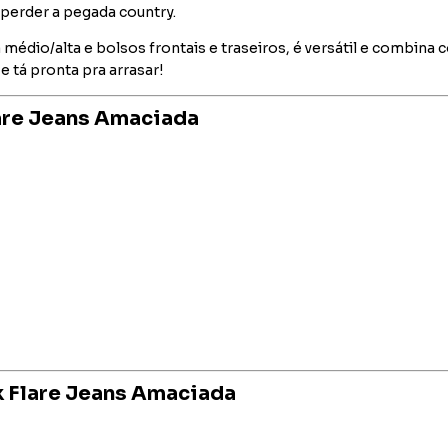
 perder a pegada country.
dio/alta e bolsos frontais e traseiros, é versátil e combina co
 tá pronta pra arrasar!
lare Jeans Amaciada
k Flare Jeans Amaciada