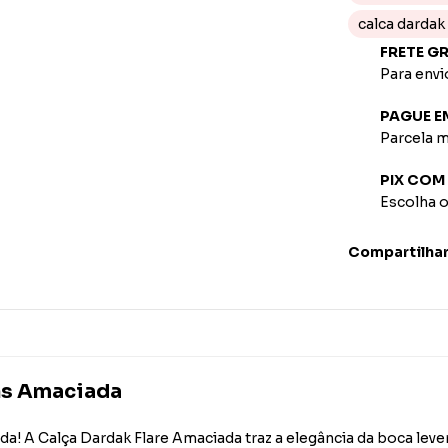
calca dardak 
FRETE G
Para envi
PAGUE E
Parcela m
PIX COM
Escolha 
Compartilha
ns Amaciada
moda! A Calça Dardak Flare Amaciada traz a elegância da boca l