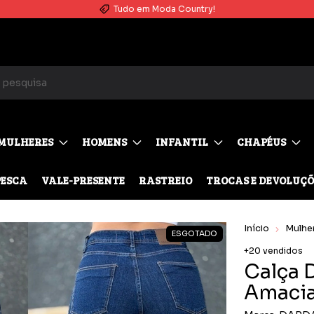
Parcele no cartão em até 10X SEM JUROS (Parcela mínima de R$50)
MULHERES
HOMENS
INFANTIL
CHAPÉUS
PESCA
VALE-PRESENTE
RASTREIO
TROCAS E DEVOLUÇÕ
Início
Mulhe
ESGOTADO
+20 vendidos
Calça D
Amacia