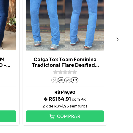
EM
Calça Tex Team Feminina
CA
 -
Tradicional Flare Desfiada
CAV
Júlia - Média
34
36
38
+ 9
R$149,90
R$134,91
com
Pix
s
2
x de
R$74,95
sem juros
3
COMPRAR