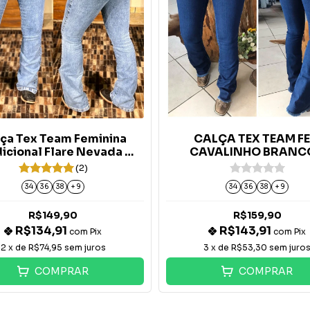
ça Tex Team Feminina
CALÇA TEX TEAM F
icional Flare Nevada -
CAVALINHO BRANCO
Marmorizada
AMACIADA
(2)
34
36
38
+ 9
34
36
38
+ 9
R$149,90
R$159,90
R$134,91
R$143,91
com
Pix
com
Pix
2
x de
R$74,95
sem juros
3
x de
R$53,30
sem juro
COMPRAR
COMPRAR