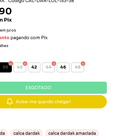
AK
Código
CAL-DAR-LOL-153-38
,90
m
Pix
em juros
onto
pagando com Pix
alhes
38
40
42
44
46
48
Avise-me quando chegar!
ada
calca dardak
calca dardak amaciada