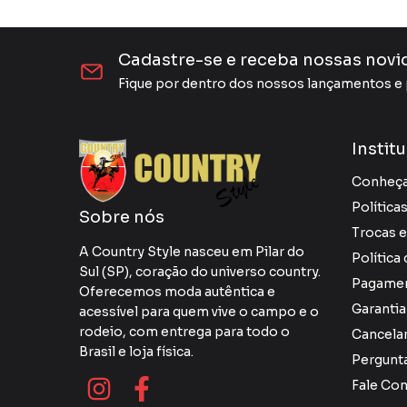
Cadastre-se e receba nossas novi
Fique por dentro dos nossos lançamentos 
Instit
Conheça
Política
Sobre nós
Trocas 
A Country Style nasceu em Pilar do
Política
Sul (SP), coração do universo country.
Pagame
Oferecemos moda autêntica e
Garantia
acessível para quem vive o campo e o
rodeio, com entrega para todo o
Cancela
Brasil e loja física.
Pergunt
Fale Co