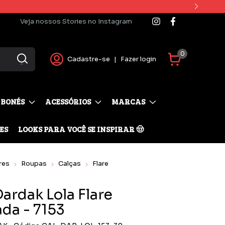
Veja nossos Stories no Instagram
0
Cadastre-se
|
Fazer login
BONÉS
ACESSÓRIOS
MARCAS
ES
LOOKS PARA VOCÊ SE INSPIRAR 🤠
res
Roupas
Calças
Flare
ardak Lola Flare
da - 7153