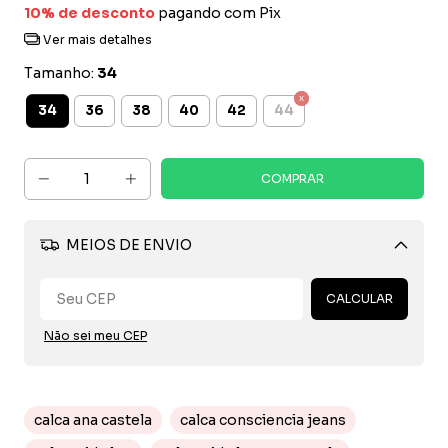
10% de desconto
pagando com Pix
Ver mais detalhes
Tamanho:
34
34
36
38
40
42
44
MEIOS DE ENVIO
Alterar CEP
CALCULAR
Não sei meu CEP
calca ana castela
calca consciencia jeans