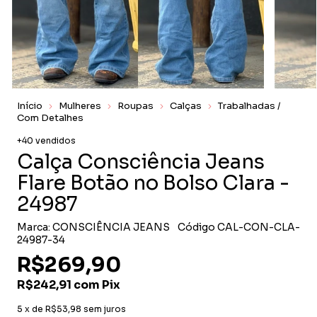
Início
Mulheres
Roupas
Calças
Trabalhadas /
Com Detalhes
+40 vendidos
Calça Consciência Jeans
Flare Botão no Bolso Clara -
24987
Marca:
CONSCIÊNCIA JEANS
Código
CAL-CON-CLA-
24987-34
R$269,90
R$242,91
com
Pix
5
x de
R$53,98
sem juros