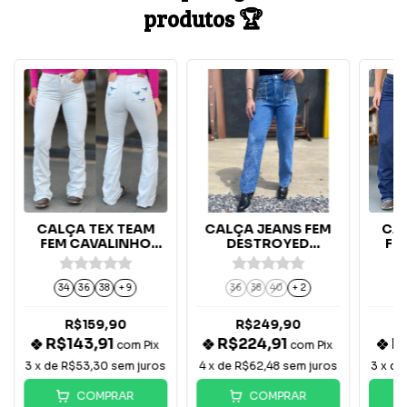
produtos 🏆
CALÇA TEX TEAM
CALÇA JEANS FEM
CA
FEM CAVALINHO
DESTROYED
FE
AZUL - BRANCA
DETALHADA
34
36
38
+ 9
36
38
40
+ 2
R$159,90
R$249,90
R$143,91
R$224,91
R
com
Pix
com
Pix
3
x de
R$53,30
sem juros
4
x de
R$62,48
sem juros
3
x d
COMPRAR
COMPRAR