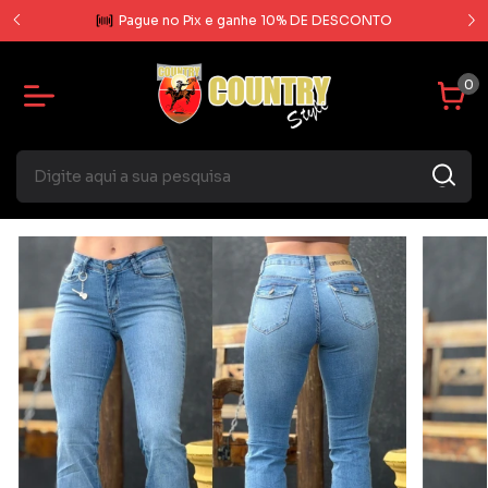
rcela
Pague no Pix e ganhe 10% DE DESCONTO
0