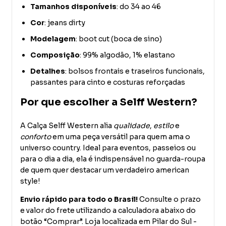
Tamanhos disponíveis
: do 34 ao 46
Cor
: jeans dirty
Modelagem
: boot cut (boca de sino)
Composição
: 99% algodão, 1% elastano
Detalhes
: bolsos frontais e traseiros funcionais,
passantes para cinto e costuras reforçadas
Por que escolher a Selff Western?
A Calça Selff Western alia
qualidade
,
estilo
e
conforto
em uma peça versátil para quem ama o
universo country. Ideal para eventos, passeios ou
para o dia a dia, ela é indispensável no guarda-roupa
de quem quer destacar um verdadeiro american
style!
Envio rápido para todo o Brasil!
Consulte o prazo
e valor do frete utilizando a calculadora abaixo do
botão “Comprar”. Loja localizada em Pilar do Sul -