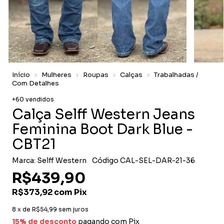
Início
Mulheres
Roupas
Calças
Trabalhadas /
Com Detalhes
+60 vendidos
Calça Selff Western Jeans
Feminina Boot Dark Blue -
CBT21
Marca:
Selff Western
Código
CAL-SEL-DAR-21-36
R$439,90
R$373,92
com
Pix
8
x de
R$54,99
sem juros
15% de desconto
pagando com Pix