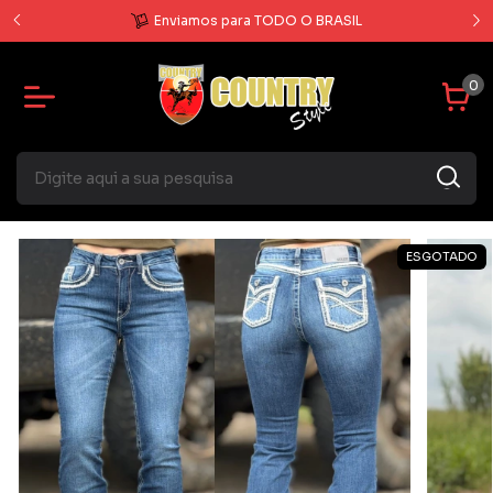
O
Enviamos para TODO O BRASIL
0
ESGOTADO