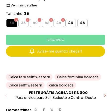
Ver mais detalhes
Tamanho:
36
36
38
40
42
44
46
48
Avise-me quando chegar!
Calca fem selff western
Calca feminina bordada
Calca selff western
calca bordada
FRETE GRÁTIS ACIMA DE R$ 300
Para envios para Sul, Sudeste e Centro-Oeste
Pa
Compartilhar