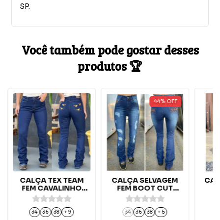
SP.
Você também pode gostar desses
produtos 🏆
44
%
OFF
CALÇA TEX TEAM
CALÇA SELVAGEM
CAL
FEM CAVALINHO
FEM BOOT CUT
AMARELO -
SHIMANE - 1468
AMACIADA
34
36
38
+ 9
34
36
38
+ 5