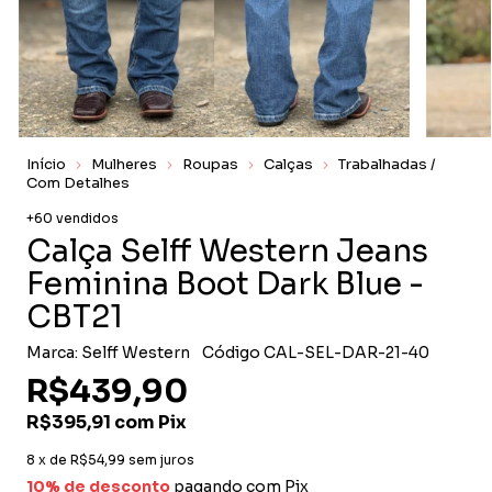
Início
Mulheres
Roupas
Calças
Trabalhadas /
Com Detalhes
+60 vendidos
Calça Selff Western Jeans
Feminina Boot Dark Blue -
CBT21
Marca:
Selff Western
Código
CAL-SEL-DAR-21-40
R$439,90
R$395,91
com
Pix
8
x de
R$54,99
sem juros
10% de desconto
pagando com Pix