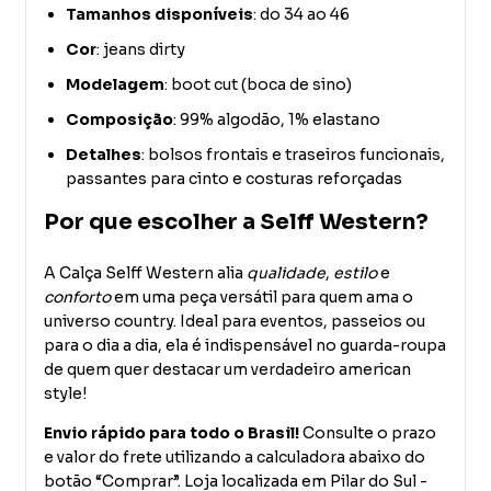
Tamanhos disponíveis
: do 34 ao 46
Cor
: jeans dirty
Modelagem
: boot cut (boca de sino)
Composição
: 99% algodão, 1% elastano
Detalhes
: bolsos frontais e traseiros funcionais,
passantes para cinto e costuras reforçadas
Por que escolher a Selff Western?
A Calça Selff Western alia
qualidade
,
estilo
e
conforto
em uma peça versátil para quem ama o
universo country. Ideal para eventos, passeios ou
para o dia a dia, ela é indispensável no guarda-roupa
de quem quer destacar um verdadeiro american
style!
Envio rápido para todo o Brasil!
Consulte o prazo
e valor do frete utilizando a calculadora abaixo do
botão “Comprar”. Loja localizada em Pilar do Sul -