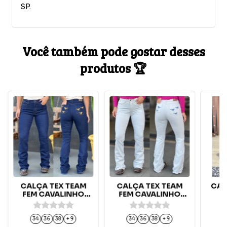
SP.
Você também pode gostar desses
produtos 🏆
CALÇA TEX TEAM
CALÇA TEX TEAM
CAL
FEM CAVALINHO
FEM CAVALINHO
AMARELO -
AZUL - BRANCA
AMACIADA
34
36
38
+ 9
34
36
38
+ 9