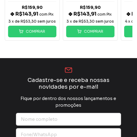
R$159,90
R$159,90
R$143,91
R$143,91
R
com
Pix
com
Pix
3
x de
R$53,30
sem juros
3
x de
R$53,30
sem juros
4
x d
COMPRAR
COMPRAR
Cadastre-se e receba nossas
novidades por e-mail
Fique por dentro dos nossos lançamentos e
promoções