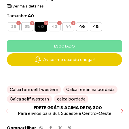
Ver mais detalhes
Tamanho:
40
40
36
38
42
44
46
48
Avise-me quando chegar!
Calca fem selff western
Calca feminina bordada
Calca selff western
calca bordada
FRETE GRÁTIS ACIMA DE R$ 300
Para envios para Sul, Sudeste e Centro-Oeste
Pa
Compartilhar