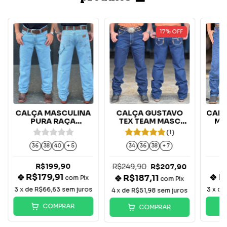
17
%
OFF
CALÇA MASCULINA
CALÇA GUSTAVO
CALÇ
PURA RAÇA
TEX TEAM MASC
MA
CARPINTEIRA -
BORDADA -
(1)
DELAVE
LARANJA
36
38
40
+ 5
34
36
38
+ 7
R$199,90
R$249,90
R$207,90
R$179,91
R
R$187,11
com
Pix
com
Pix
3
x de
R$66,63
sem juros
3
x d
4
x de
R$51,98
sem juros
COMPRAR
COMPRAR