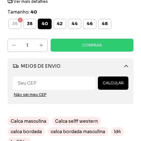
Ver mais detalhes
Tamanho:
40
40
36
38
42
44
46
48
MEIOS DE ENVIO
Alterar CEP
CALCULAR
Não sei meu CEP
Calca masculina
Calca selff western
calca bordada
calca bordada masculina
ld4