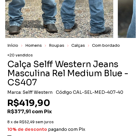
Início
Homens
Roupas
Calças
Com bordado
+20 vendidos
Calça Selff Western Jeans
Masculina Rel Medium Blue -
CS407
Marca:
Selff Western
Código
CAL-SEL-MED-407-40
R$419,90
R$377,91
com
Pix
8
x de
R$52,49
sem juros
10% de desconto
pagando com Pix