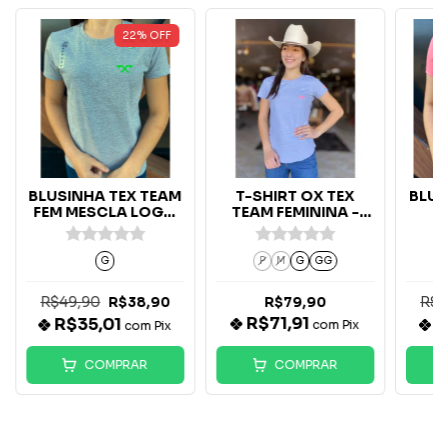
22
%
OFF
BLUSINHA TEX TEAM
T-SHIRT OX TEX
BLUS
FEM MESCLA LOGO
TEAM FEMININA -
F
VERDE
MESCLA
P
G
P
M
G
GG
R$49,90
R$4
R$38,90
R$79,90
R$71,91
R$35,01
R
com
Pix
com
Pix
COMPRAR
COMPRAR