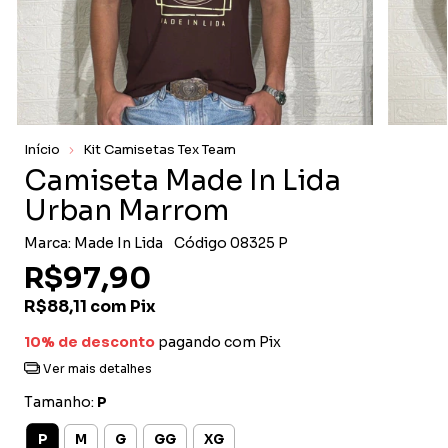
Início
Kit Camisetas Tex Team
Camiseta Made In Lida
Urban Marrom
Marca:
Made In Lida
Código
08325 P
R$97,90
R$88,11
com
Pix
10% de desconto
pagando com Pix
Ver mais detalhes
Tamanho:
P
P
M
G
GG
XG