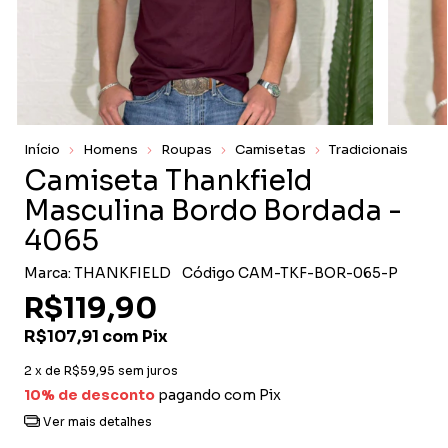
Início
Homens
Roupas
Camisetas
Tradicionais
Camiseta Thankfield
Masculina Bordo Bordada -
4065
Marca:
THANKFIELD
Código
CAM-TKF-BOR-065-P
R$119,90
R$107,91
com
Pix
2
x de
R$59,95
sem juros
10% de desconto
pagando com Pix
Ver mais detalhes