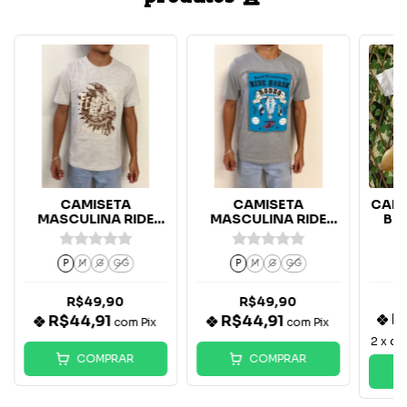
CAMISETA
CAMISETA
CAMI
MASCULINA RIDE
MASCULINA RIDE
BR
HORSE MESCLA
HORSE MESCLA
INDIAN
P
M
G
GG
P
M
G
GG
R$49,90
R$49,90
R
R$44,91
R$44,91
com
Pix
com
Pix
2
x d
COMPRAR
COMPRAR