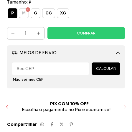
Tamanho:
P
P
M
G
GG
XG
MEIOS DE ENVIO
Alterar CEP
CALCULAR
Não sei meu CEP
PIX COM 10% OFF
ito
Escolha o pagamento no Pix e economize!
Compartilhar