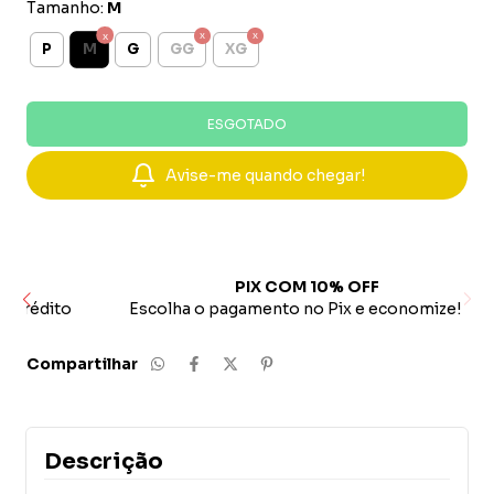
Tamanho:
M
M
P
G
GG
XG
Avise-me quando chegar!
PIX COM 10% OFF
ito
Escolha o pagamento no Pix e economize!
Compartilhar
Descrição