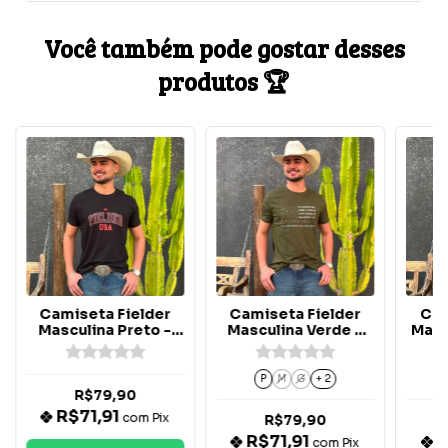
Você também pode gostar desses
produtos 🏆
Camiseta Fielder
Camiseta Fielder
Cam
Masculina Preto -
Masculina Verde -
Masc
F052
F067
P
M
G
+ 2
R$79,90
R$71,91
com
Pix
R$79,90
R$71,91
R
com
Pix