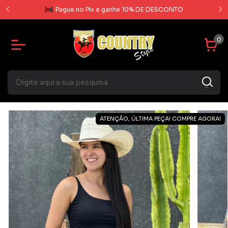
rcela
Pague no Pix e ganhe 10% DE DESCONTO
0
ATENÇÃO, ÚLTIMA PEÇA! COMPRE AGORA!