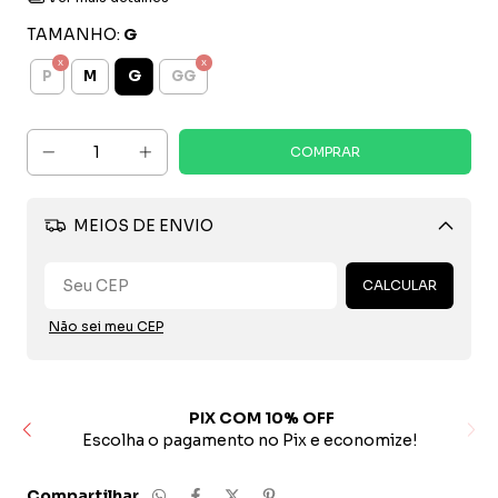
TAMANHO:
G
G
P
M
GG
MEIOS DE ENVIO
Alterar CEP
CALCULAR
Não sei meu CEP
PIX COM 10% OFF
ito
Escolha o pagamento no Pix e economize!
Compartilhar