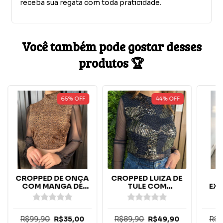
receba sua regata com toda praticidade.
Você também pode gostar desses
produtos 🏆
65
%
OFF
44
%
OFF
CROPPED DE ONÇA
CROPPED LUIZA DE
COM MANGA DE
TULE COM
EX
TULE BUFANTE
BORDADOS EM
PAETE - MARINHO
R$99,90
R$89,90
R$8
R$35,00
R$49,90