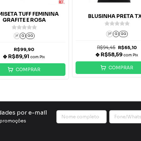
ISETA TUFF FEMININA
BLUSINHA PRETA T
GRAFITE E ROSA
PP
G
GG
M
G
GG
R$94,45
R$65,10
R$99,90
R$58,59
com
Pix
R$89,91
com
Pix
COMPRAR
COMPRAR
dades por e-mail
e promoções