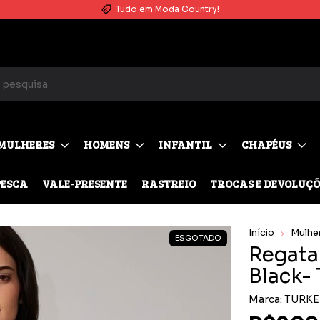
Parcele no cartão em até 10X SEM JUROS (Parcela mínima de R$50)
MULHERES
HOMENS
INFANTIL
CHAPÉUS
PESCA
VALE-PRESENTE
RASTREIO
TROCAS E DEVOLUÇÕ
Início
Mulhe
ESGOTADO
Regata
Black-
Marca:
TURKE