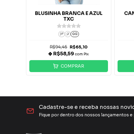
scla -
BLUSINHA BRANCA E AZUL
CAM
TXC
PP
G
GG
0
R$94,45
R$65,10
R$58,59
x
com
Pix
COMPRAR
Cadastre-se e receba nossas novi
Fique por dentro dos nossos lançamentos 