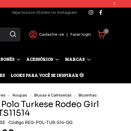
Veja nossos Stories no Instagram
0
Cadastre-se
|
Fazer login
BONÉS
ACESSÓRIOS
MARCAS
ES
LOOKS PARA VOCÊ SE INSPIRAR 🤠
res
Roupas
Blusas e Camisetas
Blusinhas
 Polo Turkese Rodeo Girl
 TS11514
SE
Código
REG-POL-TUR-514-GG