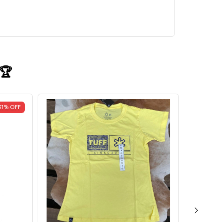
 🏆
31
%
OFF