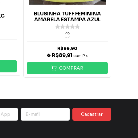
BLUSINHA TUFF FEMININA
XC
Blusi
AMARELA ESTAMPA AZUL
P
R$99,90
R$89,91
com
Pix
COMPRAR