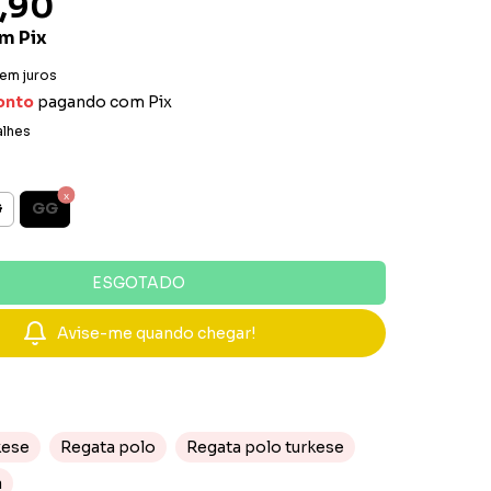
,90
om
Pix
em juros
onto
pagando com Pix
alhes
GG
G
Avise-me quando chegar!
kese
Regata polo
Regata polo turkese
a