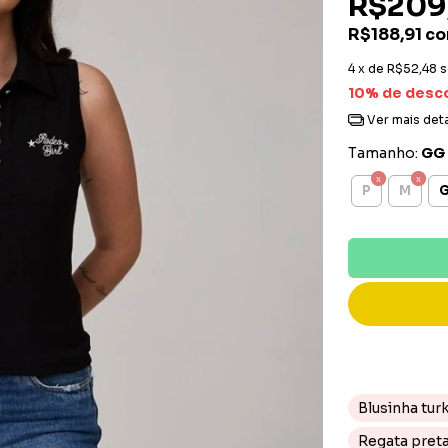
R$209
R$188,91
c
4
x de
R$52,48
s
10% de desc
Ver mais det
Tamanho:
GG
P
M
Blusinha tur
Regata pret