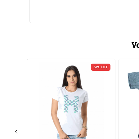
Vo
51
%
OFF
31
%
OFF